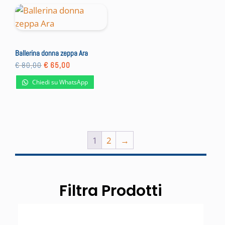
Ballerina donna zeppa Ara
Il
Il
€
80,00
€
65,00
prezzo
prezzo
originale
attuale
Chiedi su WhatsApp
era:
è:
€ 80,00.
€ 65,00.
1
2
→
Filtra Prodotti