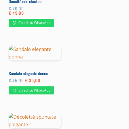
Decoltè con elastico
€
70,00
€
49,00
Chiedi su WhatsApp
Sandalo elegante donna
Il
Il
€
45,00
€
35,00
prezzo
prezzo
originale
attuale
Chiedi su WhatsApp
era:
è:
€ 45,00.
€ 35,00.