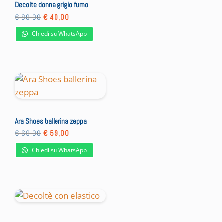
Decolte donna grigio fumo
Il
Il
€
80,00
€
40,00
prezzo
prezzo
originale
attuale
Chiedi su WhatsApp
era:
è:
€ 80,00.
€ 40,00.
Ara Shoes ballerina zeppa
Il
Il
€
69,00
€
59,00
prezzo
prezzo
originale
attuale
Chiedi su WhatsApp
era:
è:
€ 69,00.
€ 59,00.