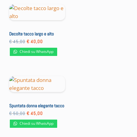
Decolte tacco largo e alto
Il
Il
€
45,00
€
40,00
prezzo
prezzo
originale
attuale
Chiedi su WhatsApp
era:
è:
€ 45,00.
€ 40,00.
Spuntata donna elegante tacco
Il
Il
€
50,00
€
45,00
prezzo
prezzo
originale
attuale
Chiedi su WhatsApp
era:
è:
€ 50,00.
€ 45,00.