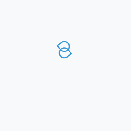
UTILIZZA KLARNA COME
SISTEMA DI PAGAMENTO
PUOI PAGARE IN 3 RATE O DOPO 30 GIORNI
SENZA INTERESSI.