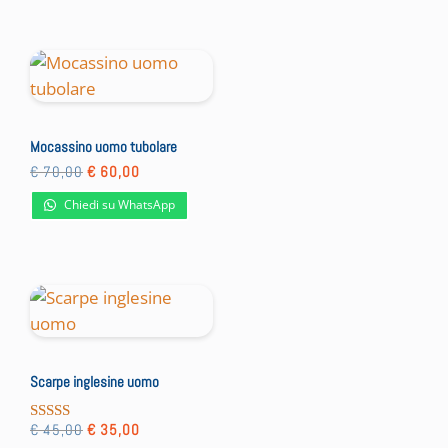
Mocassino uomo tubolare
Il
Il
€
70,00
€
60,00
prezzo
prezzo
originale
attuale
Chiedi su WhatsApp
era:
è:
€ 70,00.
€ 60,00.
Scarpe inglesine uomo
Il
Il
€
45,00
€
35,00
Valutato
prezzo
prezzo
5.00