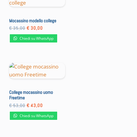
Mocassino modello college
Il
Il
€
35,00
€
30,00
prezzo
prezzo
originale
attuale
Chiedi su WhatsApp
era:
è:
€ 35,00.
€ 30,00.
College mocassino uomo
Freetime
Il
Il
€
53,00
€
43,00
prezzo
prezzo
originale
attuale
Chiedi su WhatsApp
era:
è:
€ 53,00.
€ 43,00.