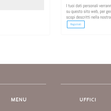
I tuoi dati personali verran
su questo sito web, per ges
scopi descritti nella nostr
Registrati
MENU
UFFICI