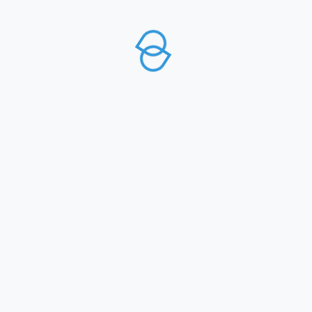
SUPERIORI A € 70,00
SPEDIZIONI INTERNAZIONALI
Contattaci attraverso whatsapp
scrivendo cap e località per lo sviluppo
costo spedizione