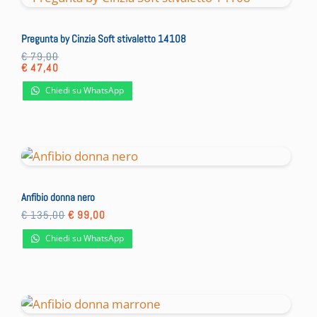
Pregunta by Cinzia Soft stivaletto 14108
€
79,00
€
47,40
Chiedi su WhatsApp
Anfibio donna nero
Il
Il
€
135,00
€
99,00
prezzo
prezzo
originale
attuale
Chiedi su WhatsApp
era:
è:
€ 135,00.
€ 99,00.