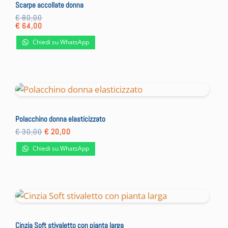
Scarpe accollate donna
€
80,00
€
64,00
Chiedi su WhatsApp
Polacchino donna elasticizzato
Il
Il
€
30,00
€
20,00
prezzo
prezzo
originale
attuale
Chiedi su WhatsApp
era:
è:
€ 30,00.
€ 20,00.
Cinzia Soft stivaletto con pianta larga