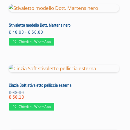
Stivaletto modello Dott. Martens nero
Fascia
€
48,00
-
€
50,00
di
prezzo:
Chiedi su WhatsApp
da
€ 48,00
a
€ 50,00
Cinzia Soft stivaletto pelliccia esterna
€
83,00
€
58,10
Chiedi su WhatsApp