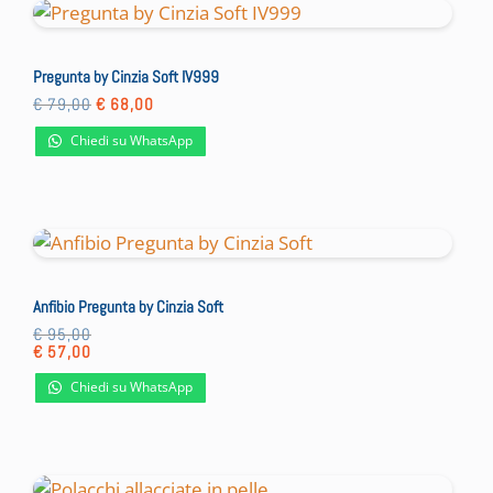
Pregunta by Cinzia Soft IV999
Il
Il
€
79,00
€
68,00
prezzo
prezzo
originale
attuale
Chiedi su WhatsApp
era:
è:
€ 79,00.
€ 68,00.
Anfibio Pregunta by Cinzia Soft
€
95,00
€
57,00
Chiedi su WhatsApp