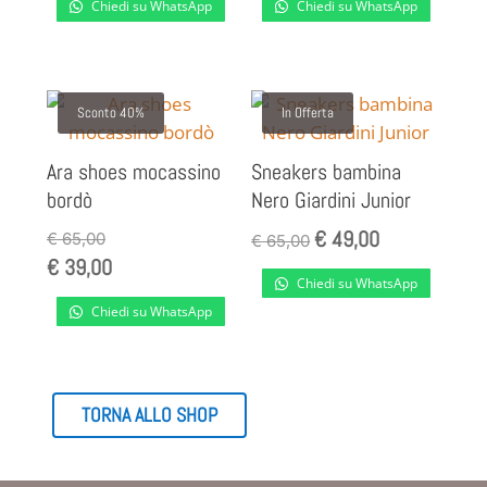
Chiedi su WhatsApp
Chiedi su WhatsApp
originale
attuale
era:
è:
€ 105,00.
€ 85,00.
Sconto 40%
In Offerta
Ara shoes mocassino
Sneakers bambina
bordò
Nero Giardini Junior
€
49,00
Il
Il
€
65,00
€
65,00
€
39,00
prezzo
prezzo
Chiedi su WhatsApp
originale
attuale
Chiedi su WhatsApp
era:
è:
€ 65,00.
€ 49,00.
TORNA ALLO SHOP