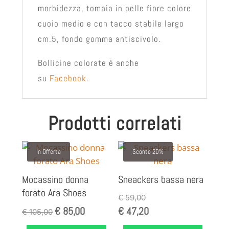
morbidezza, tomaia in pelle fiore colore
cuoio medio e con tacco stabile largo
cm.5, fondo gomma antiscivolo.
Bollicine colorate è anche
su
Facebook
.
Prodotti correlati
In Offerta
Sconto 20%
Mocassino donna
Sneackers bassa nera
forato Ara Shoes
€
59,00
€
85,00
€
47,20
Il
Il
€
105,00
prezzo
prezzo