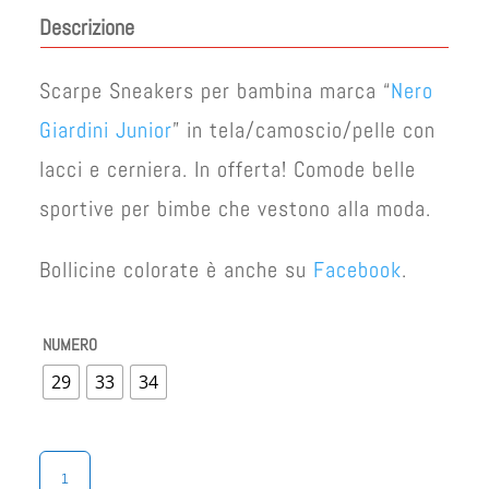
originale
attuale
Descrizione
era:
è:
€ 65,00.
€ 49,00.
Scarpe Sneakers per bambina marca “
Nero
Giardini Junior
” in tela/camoscio/pelle con
lacci e cerniera. In offerta! Comode belle
sportive per bimbe che vestono alla moda.
Bollicine colorate è anche su
Facebook
.
NUMERO
29
33
34
SNEAKERS
BAMBINA