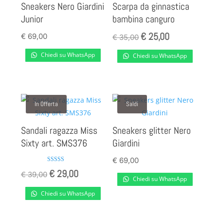
Sneakers Nero Giardini
Scarpa da ginnastica
Junior
bambina canguro
€
25,00
Il
Il
€
69,00
€
35,00
prezzo
prezzo
Chiedi su WhatsApp
Chiedi su WhatsApp
originale
attuale
era:
è:
€ 35,00.
€ 25,00.
In Offerta
Saldi
Sandali ragazza Miss
Sneakers glitter Nero
Sixty art. SMS376
Giardini
€
69,00
Valutato
€
29,00
Il
Il
€
39,00
4.00
Chiedi su WhatsApp
su 5
prezzo
prezzo
Chiedi su WhatsApp
originale
attuale
era:
è: