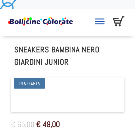
SNEAKERS BAMBINA NERO
GIARDINI JUNIOR
IN OFFERTA
Il
Il
€
65,00
€
49,00
prezzo
prezzo