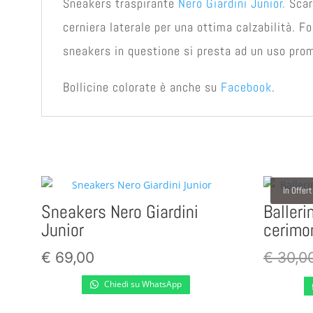
Sneakers traspirante
Nero Giardini Junior.
Scarp
cerniera laterale per una ottima calzabilità. Fo
sneakers in questione si presta ad un uso prom
Bollicine colorate è anche su
Facebook
.
In Offer
Sneakers Nero Giardini
Balleri
Junior
cerimo
€
69,00
€
30,0
Chiedi su WhatsApp