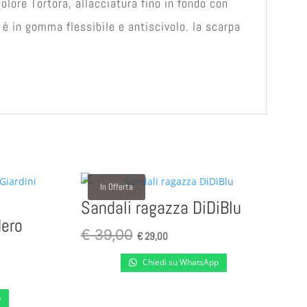
ore Tortora, allacciatura fino in fondo con
o è in gomma flessibile e antiscivolo. la scarpa
In Offerta
Sandali ragazza DiDiBlu
ero
Il
Il
€
39,00
€
29,00
prezzo
prezzo
Chiedi su WhatsApp
originale
attuale
era:
è:
p
€ 39,00.
€ 29,00.