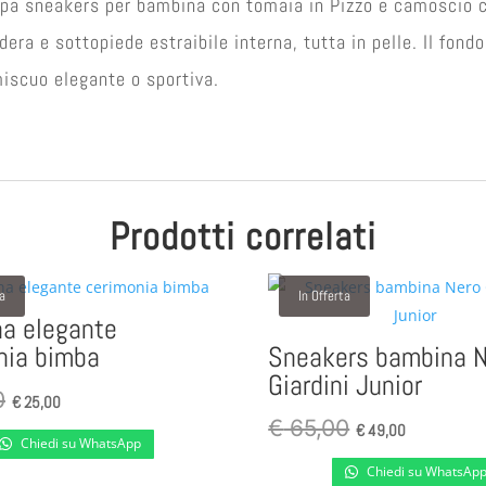
a sneakers per bambina con tomaia in Pizzo e camoscio col
dera e sottopiede estraibile interna, tutta in pelle. Il fond
iscuo elegante o sportiva.
Prodotti correlati
ta
In Offerta
na elegante
nia bimba
Sneakers bambina N
Giardini Junior
Il
Il
0
€
25,00
prezzo
prezzo
Il
Il
€
65,00
€
49,00
Chiedi su WhatsApp
originale
attuale
prezzo
prezzo
Chiedi su WhatsAp
era:
è:
originale
attuale