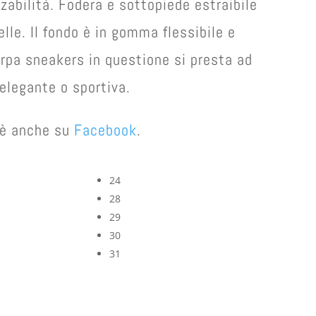
zabilità. Fodera e sottopiede estraibile
elle. Il fondo è in gomma flessibile e
arpa sneakers in questione si presta ad
elegante o sportiva.
e è anche su
Facebook
.
24
28
29
30
31