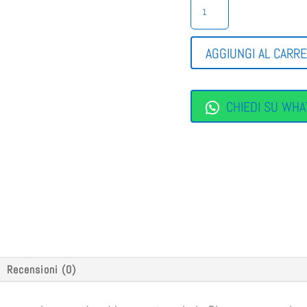
SNEAKERS
TRASPIRANTE
NERO
GIARDINI
AGGIUNGI AL CARR
QUANTITÀ
CHIEDI SU WHA
Recensioni (0)