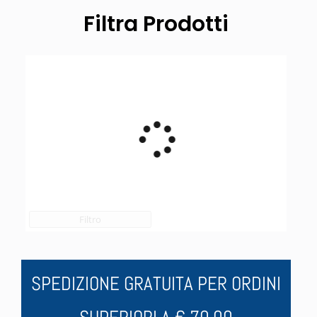
scelte
Filtra Prodotti
nella
pagina
del
prodotto
Filtro
SPEDIZIONE GRATUITA PER ORDINI