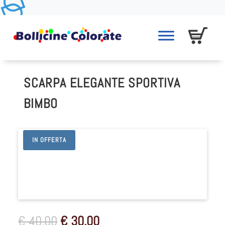
SCARPA ELEGANTE SPORTIVA
BIMBO
IN OFFERTA
Il
Il
€
40,00
€
30,00