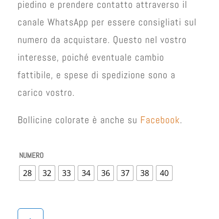
piedino e prendere contatto attraverso il
canale WhatsApp per essere consigliati sul
numero da acquistare. Questo nel vostro
interesse, poiché eventuale cambio
fattibile, e spese di spedizione sono a
carico vostro.
Bollicine colorate è anche su
Facebook
.
NUMERO
28
32
33
34
36
37
38
40
SCARPA