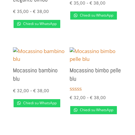
Fascia
€
35,00
-
€
38,00
Fascia
€
35,00
-
€
38,00
di
Chiedi su WhatsApp
di
prezzo:
Chiedi su WhatsApp
prezzo:
da
da
€ 35,00
€ 35,00
a
a
€ 38,00
Mocassino bambino
Mocassino bimbo pelle
€ 38,00
blu
blu
Fascia
€
32,00
-
€
38,00
Valutato
Fascia
€
32,00
-
€
38,00
di
4.00
Chiedi su WhatsApp
su 5
di
prezzo:
Chiedi su WhatsApp
prezzo:
da
da
€ 32,00