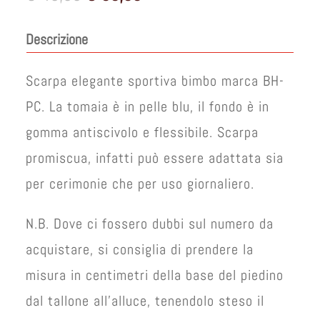
prezzo
prezzo
originale
attuale
Descrizione
era:
è:
€ 40,00.
€ 30,00.
Scarpa elegante sportiva bimbo marca BH-
PC. La tomaia è in pelle blu, il fondo è in
gomma antiscivolo e flessibile. Scarpa
promiscua, infatti può essere adattata sia
per cerimonie che per uso giornaliero.
N.B. Dove ci fossero dubbi sul numero da
acquistare, si consiglia di prendere la
misura in centimetri della base del piedino
dal tallone all’alluce, tenendolo steso il