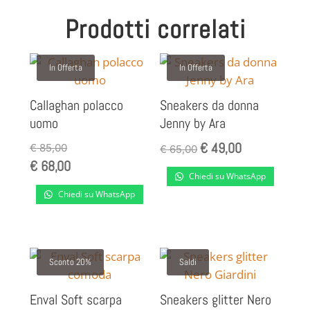
€ 32,00
a
Prodotti correlati
a
€ 38,00
€ 38,00
In Offerta
In Offerta
Callaghan polacco
Sneakers da donna
uomo
Jenny by Ara
€
49,00
Il
Il
€
85,00
€
65,00
€
68,00
prezzo
prezzo
Chiedi su WhatsApp
originale
attuale
Chiedi su WhatsApp
era:
è:
€ 65,00.
€ 49,00.
Sconto 20%
Saldi
Enval Soft scarpa
Sneakers glitter Nero