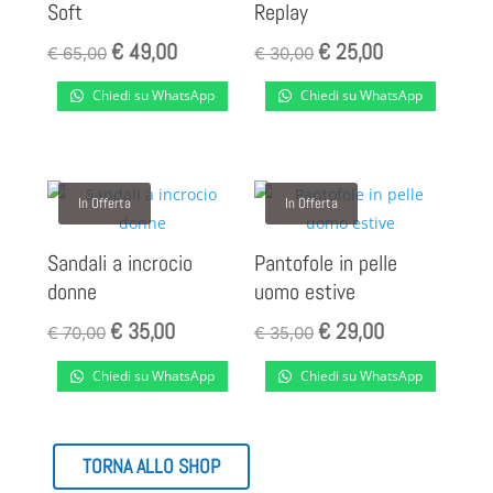
Soft
Replay
€
49,00
€
25,00
Il
Il
Il
Il
€
65,00
€
30,00
prezzo
prezzo
prezzo
prezzo
Chiedi su WhatsApp
Chiedi su WhatsApp
originale
attuale
originale
attuale
era:
è:
era:
è:
€ 65,00.
€ 49,00.
€ 30,00.
€ 25,00.
In Offerta
In Offerta
Sandali a incrocio
Pantofole in pelle
donne
uomo estive
€
35,00
€
29,00
Il
Il
Il
Il
€
70,00
€
35,00
prezzo
prezzo
prezzo
prezzo
Chiedi su WhatsApp
Chiedi su WhatsApp
originale
attuale
originale
attuale
era:
è:
era:
è:
€ 70,00.
€ 35,00.
€ 35,00.
€ 29,00.
TORNA ALLO SHOP