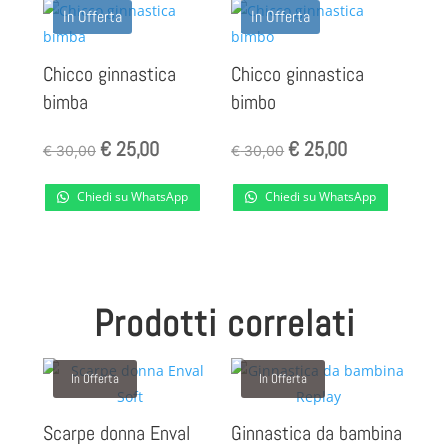
In Offerta
In Offerta
Chicco ginnastica
Chicco ginnastica
bimba
bimbo
Il
Il
Il
Il
€
25,00
€
25,00
€
30,00
€
30,00
prezzo
prezzo
prezzo
prezzo
Chiedi su WhatsApp
Chiedi su WhatsApp
originale
attuale
originale
attuale
era:
è:
era:
è:
€ 30,00.
€ 25,00.
€ 30,00.
€ 25,00.
Prodotti correlati
In Offerta
In Offerta
Scarpe donna Enval
Ginnastica da bambina