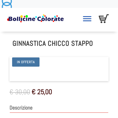
GINNASTICA CHICCO STAPPO
IN OFFERTA
Il
Il
€
30,00
€
25,00
prezzo
prezzo
originale
attuale
Descrizione
era:
è:
€ 30,00.
€ 25,00.