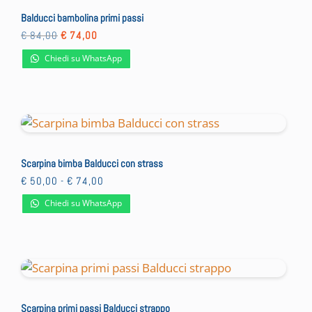
Balducci bambolina primi passi
Il
Il
€
84,00
€
74,00
prezzo
prezzo
originale
attuale
Chiedi su WhatsApp
era:
è:
€ 84,00.
€ 74,00.
Scarpina bimba Balducci con strass
Fascia
€
50,00
-
€
74,00
di
prezzo:
Chiedi su WhatsApp
da
€ 50,00
a
€ 74,00
Scarpina primi passi Balducci strappo