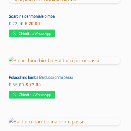
Scarpina cerimoniale bimba
Il
Il
€
22,00
€
20,00
prezzo
prezzo
originale
attuale
Chiedi su WhatsApp
era:
è:
€ 22,00.
€ 20,00.
Polacchino bimba Balducci primi passi
Il
Il
€
85,00
€
77,00
prezzo
prezzo
originale
attuale
Chiedi su WhatsApp
era:
è:
€ 85,00.
€ 77,00.