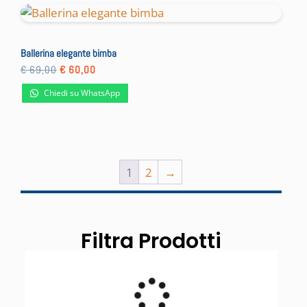
Ballerina elegante bimba
Il
Il
€
69,00
€
60,00
prezzo
prezzo
originale
attuale
Chiedi su WhatsApp
era:
è:
€ 69,00.
€ 60,00.
1
2
→
Filtra Prodotti