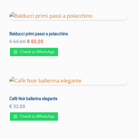
Balducci primi passi a polacchino
Il
Il
€
69,00
€
60,00
prezzo
prezzo
originale
attuale
Chiedi su WhatsApp
era:
è:
€ 69,00.
€ 60,00.
Cafè Noir ballerina elegante
€
32,00
Chiedi su WhatsApp