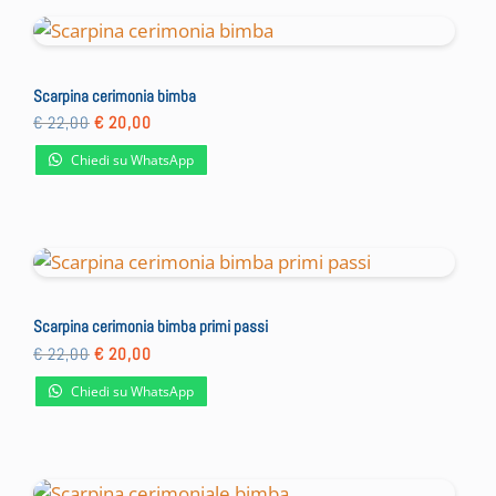
Scarpina cerimonia bimba
Il
Il
€
22,00
€
20,00
prezzo
prezzo
originale
attuale
Chiedi su WhatsApp
era:
è:
€ 22,00.
€ 20,00.
Scarpina cerimonia bimba primi passi
Il
Il
€
22,00
€
20,00
prezzo
prezzo
originale
attuale
Chiedi su WhatsApp
era:
è:
€ 22,00.
€ 20,00.