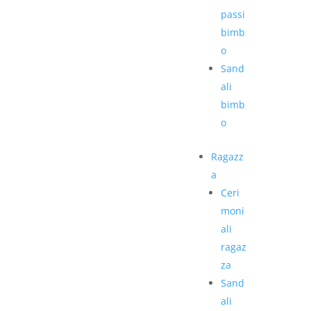
passi
bimb
o
Sand
ali
bimb
o
Ragazz
a
Ceri
moni
ali
ragaz
za
Sand
ali