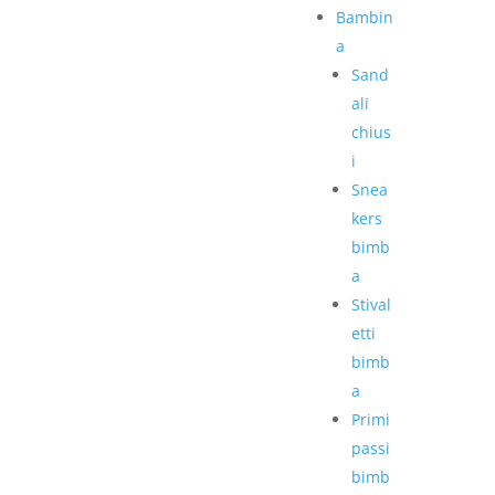
Bambin
a
Sand
ali
chius
i
Snea
kers
bimb
a
Stival
etti
bimb
a
Primi
passi
bimb