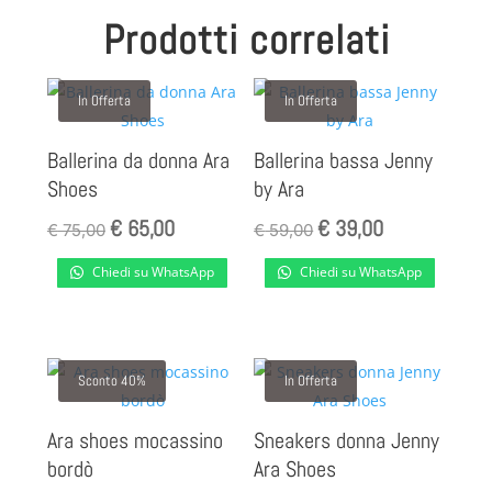
Prodotti correlati
In Offerta
In Offerta
Ballerina da donna Ara
Ballerina bassa Jenny
Shoes
by Ara
€
65,00
€
39,00
Il
Il
Il
Il
€
75,00
€
59,00
prezzo
prezzo
prezzo
prezzo
Chiedi su WhatsApp
Chiedi su WhatsApp
originale
attuale
originale
attuale
era:
è:
era:
è:
€ 75,00.
€ 65,00.
€ 59,00.
€ 39,00.
Sconto 40%
In Offerta
Ara shoes mocassino
Sneakers donna Jenny
bordò
Ara Shoes