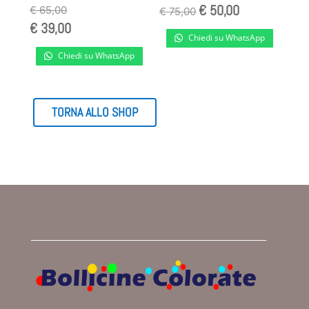
€
50,00
Il
Il
€
65,00
€
75,00
€
39,00
prezzo
prezzo
Chiedi su WhatsApp
originale
attuale
Chiedi su WhatsApp
era:
è:
€ 75,00.
€ 50,00.
TORNA ALLO SHOP