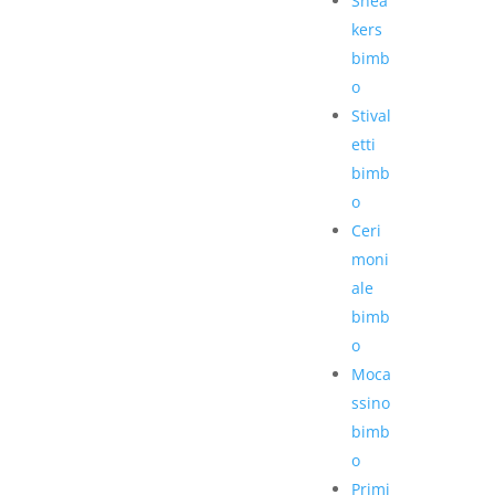
Snea
kers
bimb
o
Stival
etti
bimb
o
Ceri
moni
ale
bimb
o
Moca
ssino
bimb
o
Primi