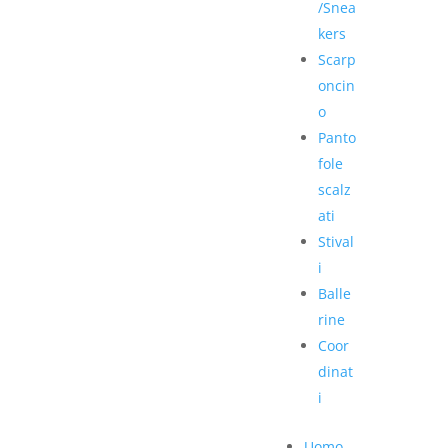
/Snea
kers
Scarp
oncin
o
Panto
fole
scalz
ati
Stival
i
Balle
rine
Coor
dinat
i
Uomo