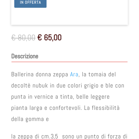
IN OFFERTA
Il
Il
€
80,00
€
65,00
prezzo
prezzo
originale
attuale
Descrizione
era:
è:
€ 80,00.
€ 65,00.
Ballerina donna zeppa
Ara
, la tomaia del
decoltè nubuk in due colori grigio e ble con
punta in vernice a tinta, belle leggere
pianta larga e confortevoli. La flessibilità
della gomma e
la zeppa di cm.3,5 sono un punto di forza di