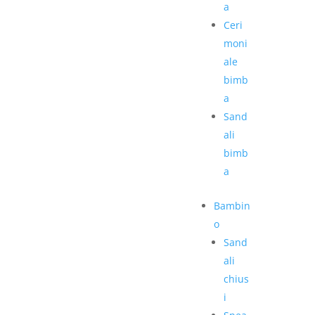
a
Ceri
moni
ale
bimb
a
Sand
ali
bimb
a
Bambin
o
Sand
ali
chius
i