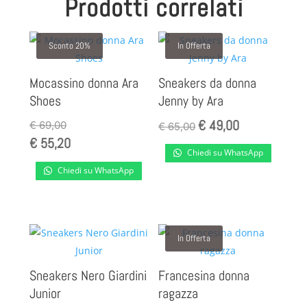
Prodotti correlati
Sconto 20%
In Offerta
Mocassino donna Ara
Sneakers da donna
Shoes
Jenny by Ara
€
49,00
Il
Il
€
69,00
€
65,00
€
55,20
prezzo
prezzo
Chiedi su WhatsApp
originale
attuale
Chiedi su WhatsApp
era:
è:
€ 65,00.
€ 49,00.
In Offerta
Sneakers Nero Giardini
Francesina donna
Junior
ragazza