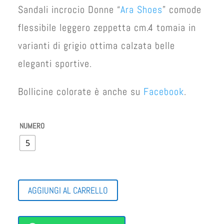
Sandali incrocio Donne “
Ara Shoes
” comode
flessibile leggero zeppetta cm.4 tomaia in
varianti di grigio ottima calzata belle
eleganti sportive.
Bollicine colorate è anche su
Facebook
.
NUMERO
5
SANDALI
AGGIUNGI AL CARRELLO
A
INCROCIO
DONNE
QUANTITÀ