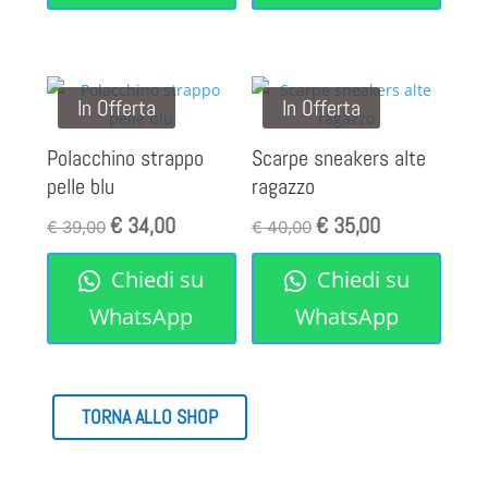
€ 65,00.
€ 49,00.
€ 65,00.
€ 49,00.
In Offerta
In Offerta
Polacchino strappo
Scarpe sneakers alte
pelle blu
ragazzo
€
34,00
€
35,00
Il
Il
Il
Il
€
39,00
€
40,00
prezzo
prezzo
prezzo
prezzo
Chiedi su
Chiedi su
originale
attuale
originale
attuale
era:
è:
era:
è:
WhatsApp
WhatsApp
€ 39,00.
€ 34,00.
€ 40,00.
€ 35,00.
TORNA ALLO SHOP