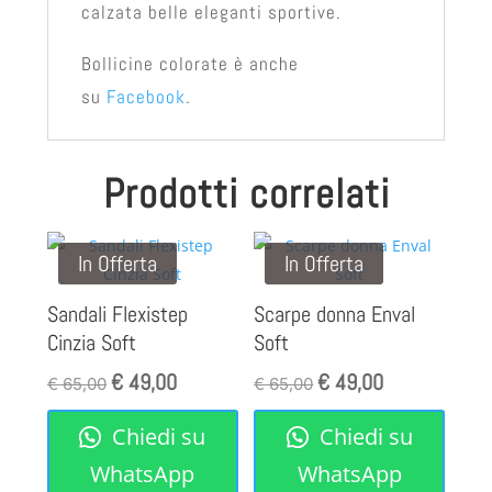
calzata belle eleganti sportive.
Bollicine colorate è anche
su
Facebook
.
Prodotti correlati
In Offerta
In Offerta
Sandali Flexistep
Scarpe donna Enval
Cinzia Soft
Soft
€
49,00
€
49,00
Il
Il
Il
Il
€
65,00
€
65,00
prezzo
prezzo
prezzo
prezzo
Chiedi su
Chiedi su
originale
attuale
originale
attuale
era:
è:
era:
è:
WhatsApp
WhatsApp