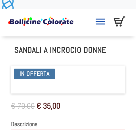
SANDALI A INCROCIO DONNE
IN OFFERTA
Il
Il
€
70,00
€
35,00
prezzo
prezzo
originale
attuale
Descrizione
era:
è:
€ 70,00.
€ 35,00.