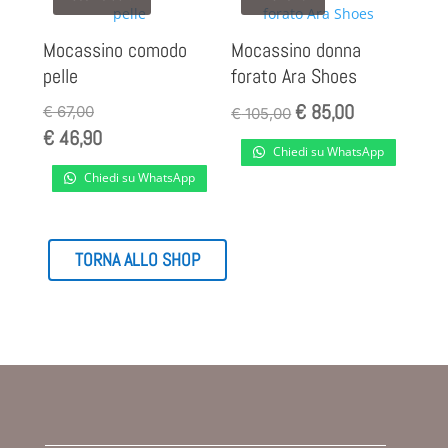
Mocassino comodo
Mocassino donna
pelle
forato Ara Shoes
€
85,00
Il
Il
€
67,00
€
105,00
€
46,90
prezzo
prezzo
Chiedi su WhatsApp
originale
attuale
Chiedi su WhatsApp
era:
è:
€ 105,00.
€ 85,00.
TORNA ALLO SHOP