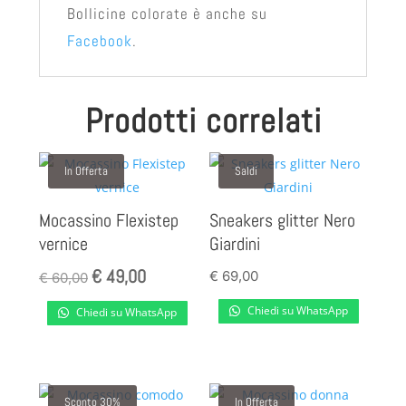
Bollicine colorate è anche su
Facebook
.
Prodotti correlati
In Offerta
Saldi
Mocassino Flexistep
Sneakers glitter Nero
vernice
Giardini
€
49,00
Il
Il
€
69,00
€
60,00
prezzo
prezzo
Chiedi su WhatsApp
Chiedi su WhatsApp
originale
attuale
era:
è:
€ 60,00.
€ 49,00.
Sconto 30%
In Offerta