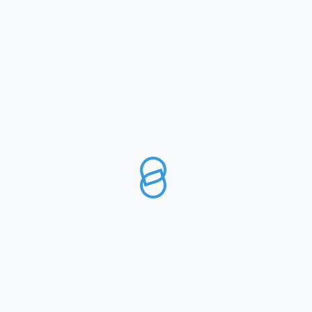
1
2
→
TABELLA MISURE INTERNAZIONALI
Clicca sull’immagine per ingrandire