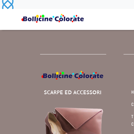
SCARPE ED ACCESSORI
C
T
C