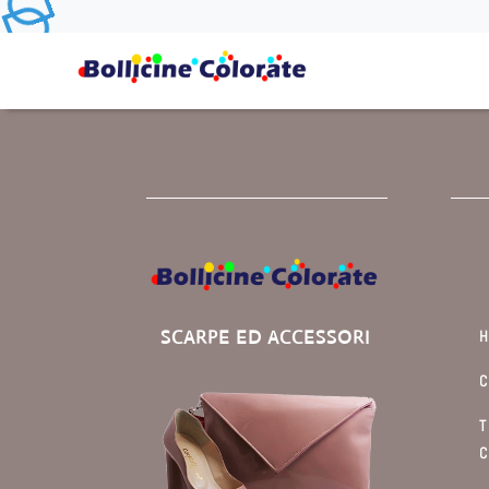
SCARPE ED ACCESSORI
C
T
C