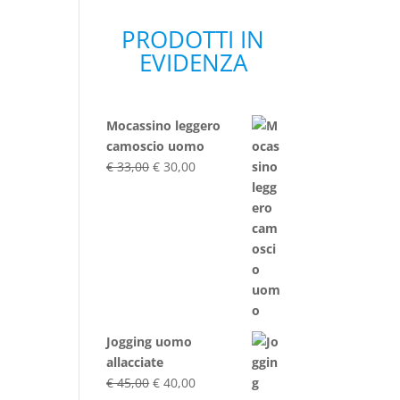
PRODOTTI IN
EVIDENZA
Mocassino leggero
camoscio uomo
Il
Il
€
33,00
€
30,00
prezzo
prezzo
originale
attuale
era:
è:
€ 33,00.
€ 30,00.
Jogging uomo
allacciate
Il
Il
€
45,00
€
40,00