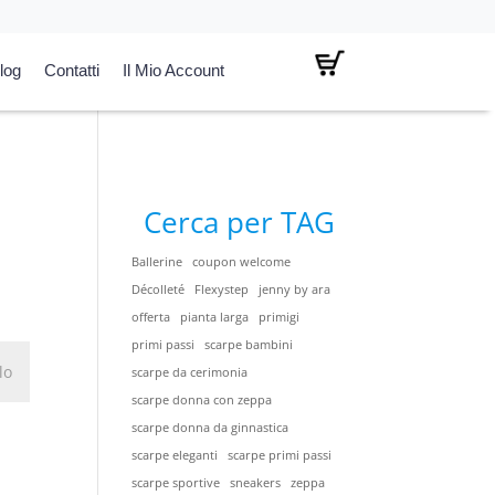
log
Contatti
Il Mio Account
Cerca per TAG
Ballerine
coupon welcome
Décolleté
Flexystep
jenny by ara
offerta
pianta larga
primigi
primi passi
scarpe bambini
scarpe da cerimonia
scarpe donna con zeppa
scarpe donna da ginnastica
scarpe eleganti
scarpe primi passi
scarpe sportive
sneakers
zeppa