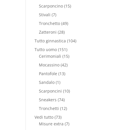
prodotti
15
Scarponcino
15
prodotti
7
Stivali
7
prodotti
49
Tronchetto
49
prodotti
28
Zatteroni
28
prodotti
104
Tutto ginnastica
104
prodotti
151
Tutto uomo
151
prodotti
15
Cerimoniali
15
prodotti
42
Mocassino
42
prodotti
13
Pantofole
13
prodotti
1
Sandalo
1
prodotto
10
Scarponcini
10
prodotti
74
Sneakers
74
prodotti
12
Tronchetti
12
prodotti
73
Vedi tutto
73
prodotti
7
Misure extra
7