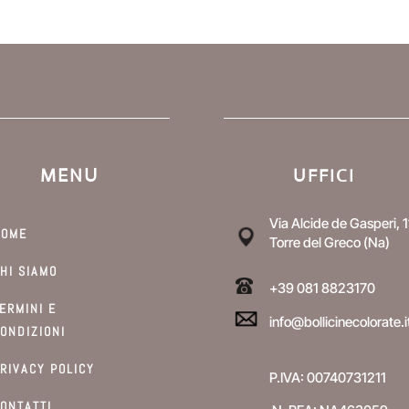
MENU
UFFICI
Via Alcide de Gasperi, 1
HOME
Torre del Greco (Na)
HI SIAMO
+39 081 8823170
ERMINI E
info@bollicinecolorate.i
ONDIZIONI
RIVACY POLICY
P.IVA: 00740731211
ONTATTI