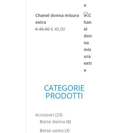
Chanel donna misura
extra
Il
Il
€
45,00
€
40,00
prezzo
prezzo
originale
attuale
era:
è:
€ 45,00.
€ 40,00.
CATEGORIE
PRODOTTI
23
Accessori
23
prodotti
8
Borse donna
8
prodotti
3
Borse uomo
3