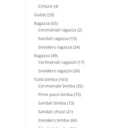
prodotti
4
Cinture
4
prodotti
29
Outlet
29
prodotti
55
Ragazza
55
prodotti
2
Cerimoniali ragazza
2
prodotti
13
Sandali ragazza
13
prodotti
24
Sneakers ragazza
24
prodotti
49
Ragazzo
49
prodotti
17
Cerimoniali ragazzo
17
prodotti
26
Sneakers ragazzo
26
prodotti
163
Tutto bimba
163
prodotti
35
Cerimoniale bimba
35
prodotti
72
Primi passi bimba
72
prodotti
13
Sandali bimba
13
prodotti
21
Sandali chiusi
21
prodotti
66
Sneakers bimba
66
prodotti