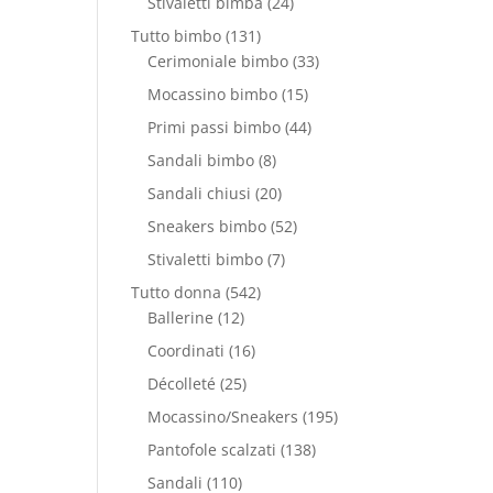
24
Stivaletti bimba
24
prodotti
131
Tutto bimbo
131
prodotti
33
Cerimoniale bimbo
33
prodotti
15
Mocassino bimbo
15
prodotti
44
Primi passi bimbo
44
prodotti
8
Sandali bimbo
8
prodotti
20
Sandali chiusi
20
prodotti
52
Sneakers bimbo
52
prodotti
7
Stivaletti bimbo
7
prodotti
542
Tutto donna
542
12
prodotti
Ballerine
12
prodotti
16
Coordinati
16
prodotti
25
Décolleté
25
prodotti
195
Mocassino/Sneakers
195
prodotti
138
Pantofole scalzati
138
prodotti
110
Sandali
110