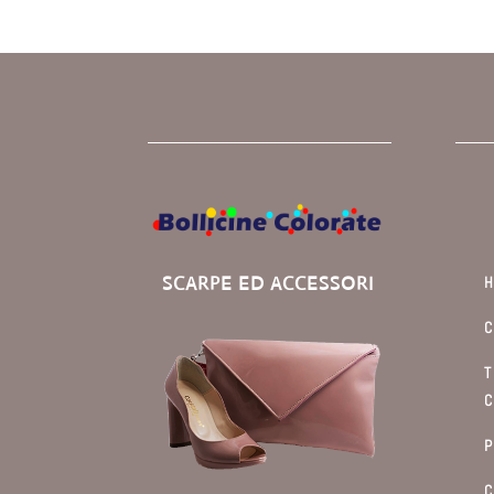
SCARPE ED ACCESSORI
C
T
C
P
C