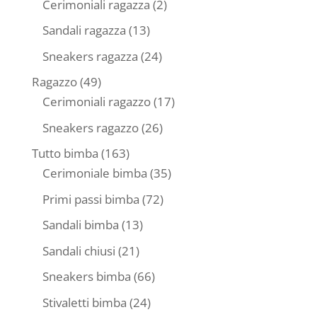
prodotti
2
Cerimoniali ragazza
2
prodotti
13
Sandali ragazza
13
prodotti
24
Sneakers ragazza
24
prodotti
49
Ragazzo
49
prodotti
17
Cerimoniali ragazzo
17
prodotti
26
Sneakers ragazzo
26
prodotti
163
Tutto bimba
163
prodotti
35
Cerimoniale bimba
35
prodotti
72
Primi passi bimba
72
prodotti
13
Sandali bimba
13
prodotti
21
Sandali chiusi
21
prodotti
66
Sneakers bimba
66
prodotti
24
Stivaletti bimba
24