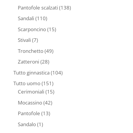
prodotti
138
Pantofole scalzati
138
prodotti
110
Sandali
110
prodotti
15
Scarponcino
15
prodotti
7
Stivali
7
prodotti
49
Tronchetto
49
prodotti
28
Zatteroni
28
prodotti
104
Tutto ginnastica
104
prodotti
151
Tutto uomo
151
prodotti
15
Cerimoniali
15
prodotti
42
Mocassino
42
prodotti
13
Pantofole
13
prodotti
1
Sandalo
1
prodotto