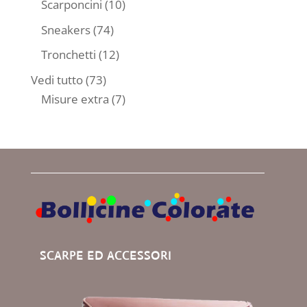
10
Scarponcini
10
prodotti
74
Sneakers
74
prodotti
12
Tronchetti
12
prodotti
73
Vedi tutto
73
prodotti
7
Misure extra
7
prodotti
SCARPE ED ACCESSORI