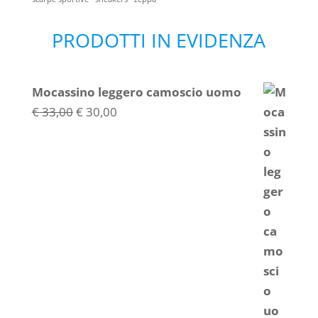
PRODOTTI IN EVIDENZA
Mocassino leggero camoscio uomo
Il
Il
€
33,00
€
30,00
prezzo
prezzo
originale
attuale
era:
è:
€ 33,00.
€ 30,00.