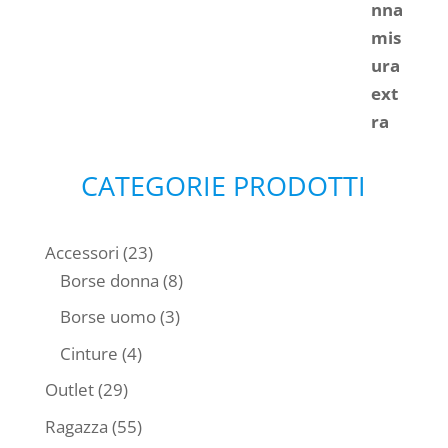
era:
è:
€ 45,00.
€ 40,00.
CATEGORIE PRODOTTI
23
Accessori
23
prodotti
8
Borse donna
8
prodotti
3
Borse uomo
3
prodotti
4
Cinture
4
prodotti
29
Outlet
29
prodotti
55
Ragazza
55