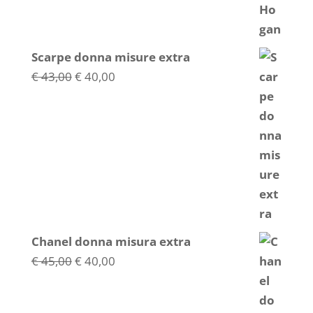
Scarpe donna misure extra
Il
Il
€
43,00
€
40,00
prezzo
prezzo
originale
attuale
era:
è:
€ 43,00.
€ 40,00.
Chanel donna misura extra
Il
Il
€
45,00
€
40,00
prezzo
prezzo
originale
attuale