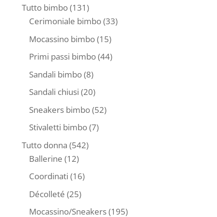
prodotti
131
Tutto bimbo
131
prodotti
33
Cerimoniale bimbo
33
prodotti
15
Mocassino bimbo
15
prodotti
44
Primi passi bimbo
44
prodotti
8
Sandali bimbo
8
prodotti
20
Sandali chiusi
20
prodotti
52
Sneakers bimbo
52
prodotti
7
Stivaletti bimbo
7
prodotti
542
Tutto donna
542
12
prodotti
Ballerine
12
prodotti
16
Coordinati
16
prodotti
25
Décolleté
25
prodotti
195
Mocassino/Sneakers
195