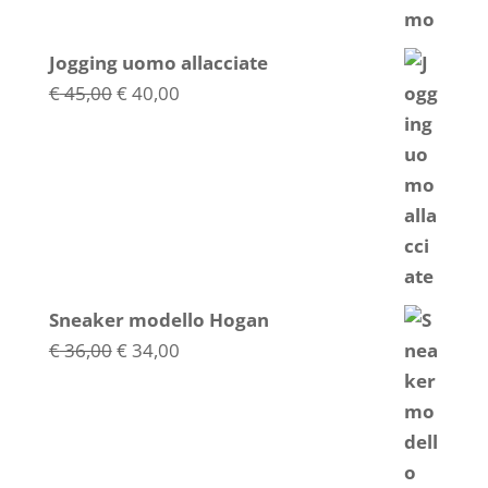
Jogging uomo allacciate
Il
Il
€
45,00
€
40,00
prezzo
prezzo
originale
attuale
era:
è:
€ 45,00.
€ 40,00.
Sneaker modello Hogan
Il
Il
€
36,00
€
34,00
prezzo
prezzo
originale
attuale
era:
è:
€ 36,00.
€ 34,00.