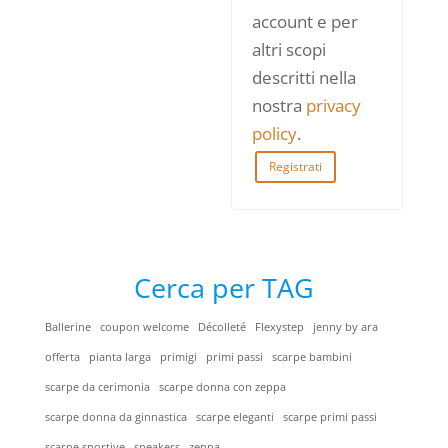
account e per
altri scopi
descritti nella
nostra
privacy
policy
.
Registrati
Cerca per TAG
Ballerine
coupon welcome
Décolleté
Flexystep
jenny by ara
offerta
pianta larga
primigi
primi passi
scarpe bambini
scarpe da cerimonia
scarpe donna con zeppa
scarpe donna da ginnastica
scarpe eleganti
scarpe primi passi
scarpe sportive
sneakers
zeppa