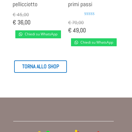
pellicciotto
primi passi
€
45,00
Valutato
€
36,00
€
70,00
4.00
su 5
€
49,00
Chiedi su WhatsApp
Chiedi su WhatsApp
TORNA ALLO SHOP