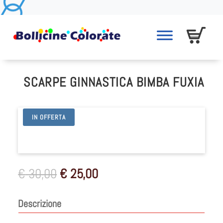
SCARPE GINNASTICA BIMBA FUXIA
IN OFFERTA
Il
Il
€
30,00
€
25,00
prezzo
prezzo
originale
attuale
Descrizione
era:
è:
€ 30,00.
€ 25,00.