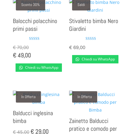
Sconto 30%
Saldi
Balocchi polacchino
Stivaletto bimba Nero
primi passi
Giardini
Valutato
Valutato
€
70,00
€
69,00
4.00
5.00
su 5
su 5
€
49,00
Chiedi su WhatsApp
Chiedi su WhatsApp
In Offerta
In Offerta
Balducci inglesina
bimba
Zainetto Balducci
pratico e comodo per
€
29,00
Il
Il
€
45,00