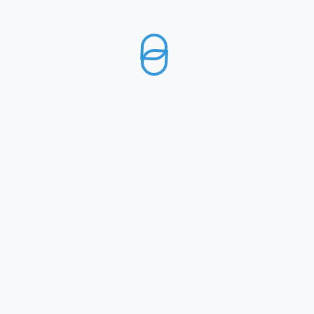
2
3
4
…
8
9
10
→