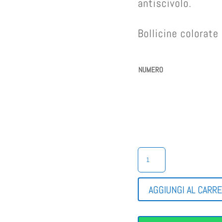
antiscivolo.
Bollicine colorat
NUMERO
SANDALETTO
TELA
BIMBA
QUANTITÀ
AGGIUNGI AL CARR