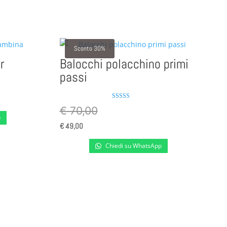
Sconto 30%
r
Balocchi polacchino primi
passi
Valutato
€
70,00
4.00
p
su 5
€
49,00
Chiedi su WhatsApp