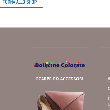
TORNA ALLO SHOP
SCARPE ED ACCESSORI
C
T
C