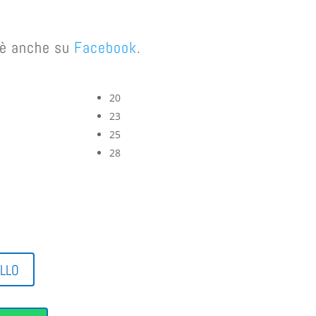
e è anche su
Facebook
.
20
23
25
28
ELLO