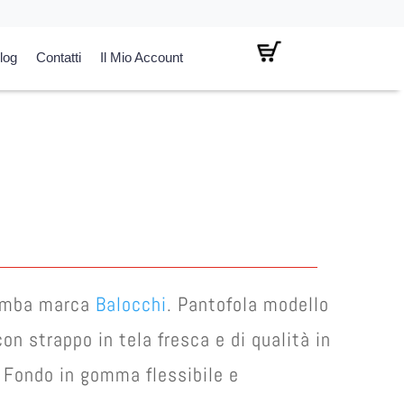
log
Contatti
Il Mio Account
l
prezzo
attuale
:
€ 25,00.
bimba marca
Balocchi
. Pantofola modello
on strappo in tela fresca e di qualità in
 Fondo in gomma flessibile e