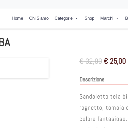
Home
Chi Siamo
Categorie
Shop
Marchi
B
BA
Il
I
€
32,00
€
25,00
prezzo
originale
Descrizione
era:
è
€ 32,00.
Sandaletto tela 
ragnetto, tomaia c
colore fantasioso.