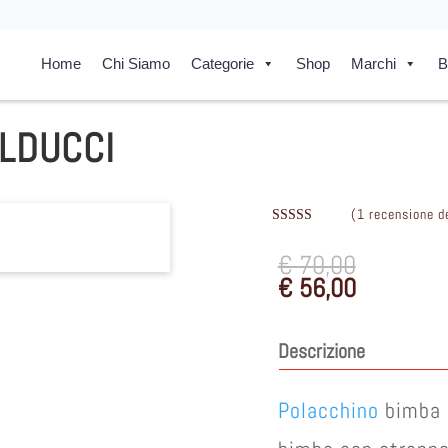
Home
Chi Siamo
Categorie
Shop
Marchi
B
LDUCCI
(
1
recensione de
Valutato
4.00
su 5
€
70,00
su base di
recensioni
€
56,00
Descrizione
Polacchino
bimba 