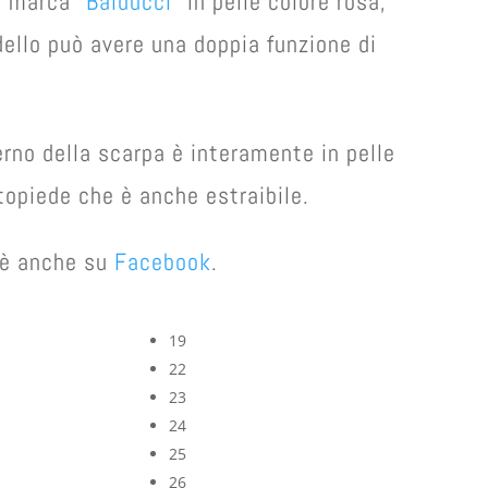
 marca “
Balducci
” in pelle colore rosa,
ello può avere una doppia funzione di
erno della scarpa è interamente in pelle
opiede che è anche estraibile.
e è anche su
Facebook
.
19
22
23
24
25
26