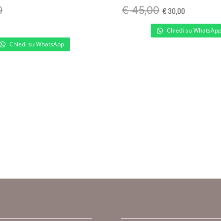
Il
Il
0
€
45,00
€
30,00
prezzo
prezzo
Chiedi su WhatsAp
originale
attuale
Chiedi su WhatsApp
era:
è:
€ 45,00.
€ 30,00