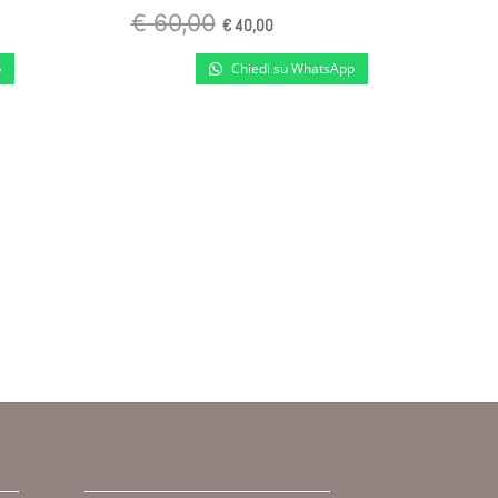
Il
Il
€
60,00
€
40,00
prezzo
prezzo
p
Chiedi su WhatsApp
originale
attuale
era:
è:
.
€ 60,00.
€ 40,00.