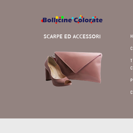
SCARPE ED ACCESSORI
C
T
C
P
C