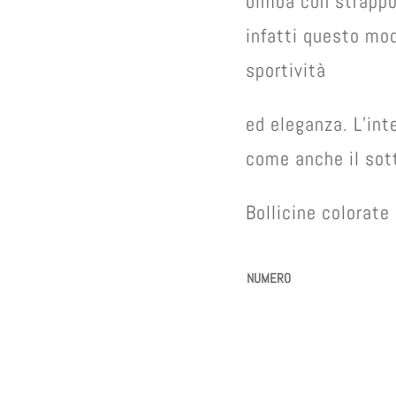
bimba con strappo
infatti questo mod
sportività
ed eleganza. L’int
come anche il sott
Bollicine colorat
NUMERO