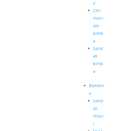
a
Ceri
moni
ale
bimb
a
Sand
ali
bimb
a
Bambin
o
Sand
ali
chius
i