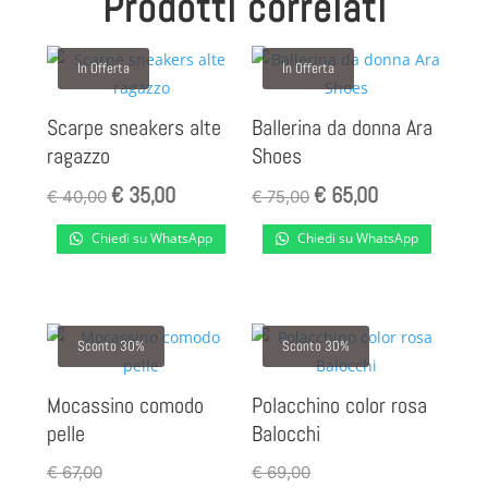
Prodotti correlati
In Offerta
In Offerta
Scarpe sneakers alte
Ballerina da donna Ara
ragazzo
Shoes
€
35,00
€
65,00
Il
Il
Il
Il
€
40,00
€
75,00
prezzo
prezzo
prezzo
prezzo
Chiedi su WhatsApp
Chiedi su WhatsApp
originale
attuale
originale
attuale
era:
è:
era:
è:
€ 40,00.
€ 35,00.
€ 75,00.
€ 65,00.
Sconto 30%
Sconto 30%
Mocassino comodo
Polacchino color rosa
pelle
Balocchi
€
67,00
€
69,00