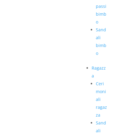
passi
bimb
o
Sand
ali
bimb
o
Ragazz
a
Ceri
moni
ali
ragaz
za
Sand
ali