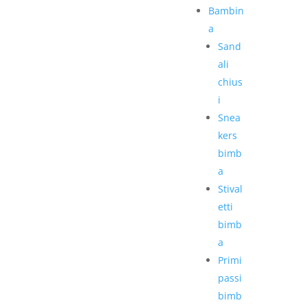
Bambin
a
Sand
ali
chius
i
Snea
kers
bimb
a
Stival
etti
bimb
a
Primi
passi
bimb