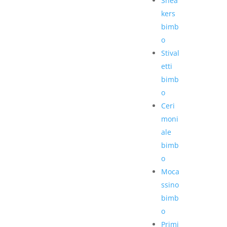
Snea
kers
bimb
o
Stival
etti
bimb
o
Ceri
moni
ale
bimb
o
Moca
ssino
bimb
o
Primi