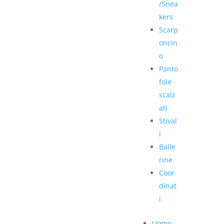
/Snea
kers
Scarp
oncin
o
Panto
fole
scalz
ati
Stival
i
Balle
rine
Coor
dinat
i
Uomo