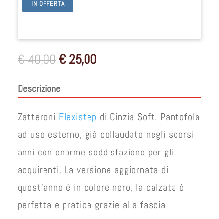
IN OFFERTA
Il
Il
€
40,00
€
25,00
prezzo
prezzo
originale
attuale
Descrizione
era:
è:
€ 40,00.
€ 25,00.
Zatteroni
Flexistep
di Cinzia Soft. Pantofola
ad uso esterno, già collaudato negli scorsi
anni con enorme soddisfazione per gli
acquirenti. La versione aggiornata di
quest’anno è in colore nero, la calzata è
perfetta e pratica grazie alla fascia