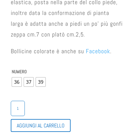
elastica, posta nella parte del collo piede,
inoltre data la conformazione di pianta
larga è adatta anche a piedi un po’ più gonfi
zeppa cm.7 con platò cm.2,5.
Bollicine colorate è anche su
Facebook
.
NUMERO
36
37
39
ZATTERONI
FLEXISTEP
DI
CINZIA
AGGIUNGI AL CARRELLO
QUANTITÀ