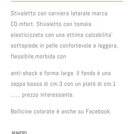
era:
è:
€ 50,00.
€ 43,00.
Stivaletto con cerniera laterale marca
CO.mfort. Stivaletto con tomaia
elasticizzata con una ottima calzabilita’
sottopiede in pelle confortevole e leggera,
flessibile,morbida con
anti-shock e forma larga. Il fondo è una
zeppa bassa di cm.3 con un platò di cm.1
…… prezzo interessante.
Bollicine colorate è anche su Facebook.
NUMERO