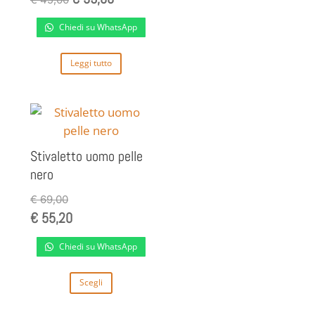
essere
prezzo
prezzo
scelte
Chiedi su WhatsApp
originale
attuale
nella
era:
è:
pagina
Leggi tutto
€ 45,00.
€ 39,00.
del
prodotto
Stivaletto uomo pelle
nero
€
69,00
€
55,20
Chiedi su WhatsApp
Questo
Scegli
prodotto