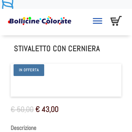
STIVALETTO CON CERNIERA
IN OFFERTA
Il
Il
€
50,00
€
43,00
prezzo
prezzo
originale
attuale
Descrizione