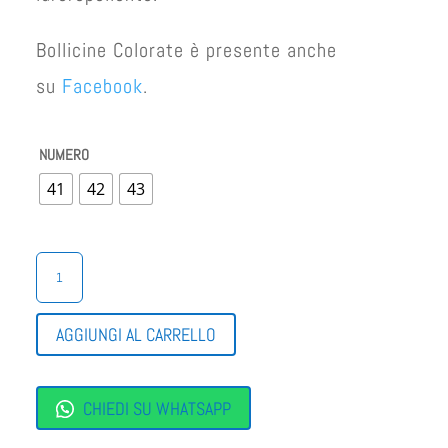
Bollicine Colorate è presente anche
su
Facebook
.
NUMERO
41
42
43
STIVALETTO
UOMO
PELLE
NERO
AGGIUNGI AL CARRELLO
QUANTITÀ
CHIEDI SU WHATSAPP