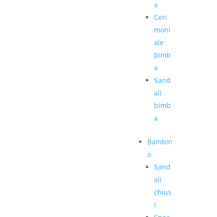
a
Ceri
moni
ale
bimb
a
Sand
ali
bimb
a
Bambin
o
Sand
ali
chius
i