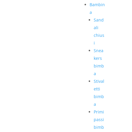
Bambin
a
Sand
ali
chius
i
Snea
kers
bimb
a
Stival
etti
bimb
a
Primi
passi
bimb