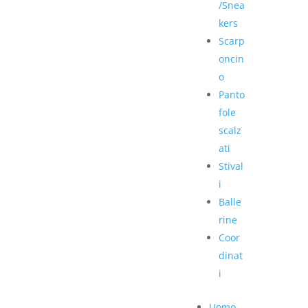
/Snea
kers
Scarp
oncin
o
Panto
fole
scalz
ati
Stival
i
Balle
rine
Coor
dinat
i
Uomo