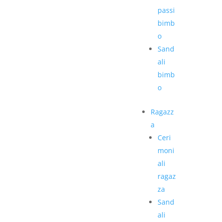
passi
bimb
o
Sand
ali
bimb
o
Ragazz
a
Ceri
moni
ali
ragaz
za
Sand
ali