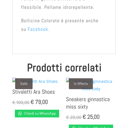
flessibile. Pellame idrorepellente.
Bollicine Colorate è presente anche
su
Facebook
.
Prodotti correlati
Saldi
In Offerta
Stivaletti Ara Shoes
Sneakers ginnastica
€
79,00
Il
Il
€
100,00
miss sixty
prezzo
prezzo
Chiedi su WhatsApp
€
25,00
originale
attuale
Il
Il
€
29,00
era:
è:
prezzo
prezzo