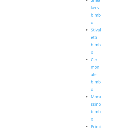
Snea
kers
bimb
o
Stival
etti
bimb
o
Ceri
moni
ale
bimb
o
Moca
ssino
bimb
o
Primi