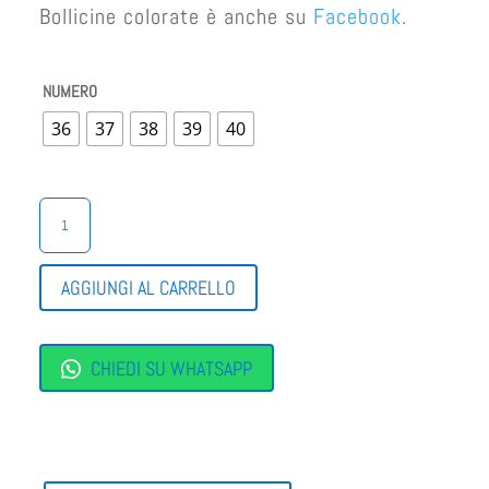
Bollicine colorate è anche su
Facebook
.
NUMERO
36
37
38
39
40
CINZIA
SOFT
TRONCHETTO
MORBIDO
AGGIUNGI AL CARRELLO
QUANTITÀ
CHIEDI SU WHATSAPP