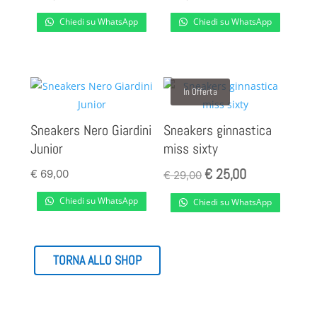
Chiedi su WhatsApp
Chiedi su WhatsApp
In Offerta
Sneakers Nero Giardini
Sneakers ginnastica
Junior
miss sixty
€
25,00
Il
Il
€
69,00
€
29,00
prezzo
prezzo
Chiedi su WhatsApp
Chiedi su WhatsApp
originale
attuale
era:
è:
€ 29,00.
€ 25,00.
TORNA ALLO SHOP