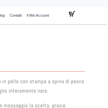
log
Contatti
Il Mio Account
ezzo
tuale
8,00.
 in pelle con stampa a spina di pesce
gno interamente nero.
on messaggio la scelta, grazie.