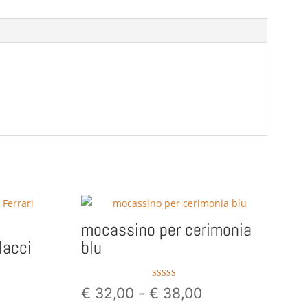
mocassino per cerimonia
lacci
blu
Valutato
Fascia
€
32,00
-
€
38,00
5.00
su 5