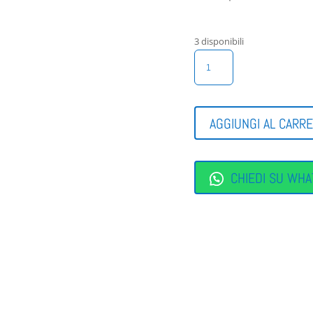
3 disponibili
CINTURA
BIMBO
NERO
QUANTITÀ
AGGIUNGI AL CARR
CHIEDI SU WHA