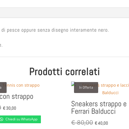
a di pesce oppure senza disegno interamente nero.
e.
Prodotti correlati
ta
In Offerta
 con strappo
Sneakers strappo e 
Il
Il
0
€
30,00
Ferrari Balducci
prezzo
prezzo
Chiedi su WhatsApp
originale
attuale
Il
Il
€
80,00
€
40,00