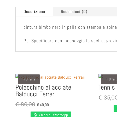
Descrizione
Recensioni (0)
cintura bimbo nero in pelle con stampa a spin
P.s. Specificare con messaggio la scelta, grazi
In Offerta
In Offer
Polacchino allacciate
Tennis
Balducci Ferrari
€
35,0
Il
Il
€
80,00
€
40,00
prezzo
prezzo
Chiedi su WhatsApp