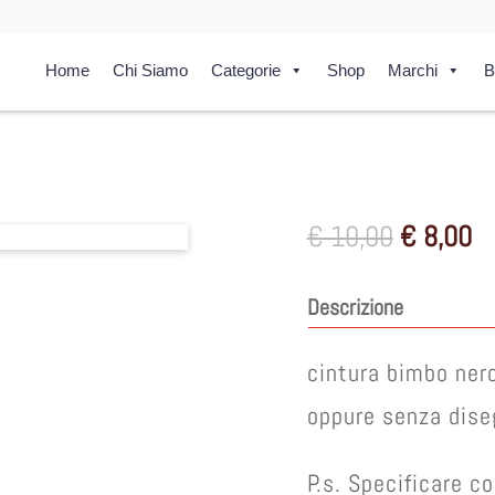
Home
Chi Siamo
Categorie
Shop
Marchi
B
Il
Il
€
10,00
€
8,00
prezzo
pr
originale
at
Descrizione
era:
è:
€ 10,00.
€ 
cintura bimbo nero
oppure senza dise
P.s. Specificare c