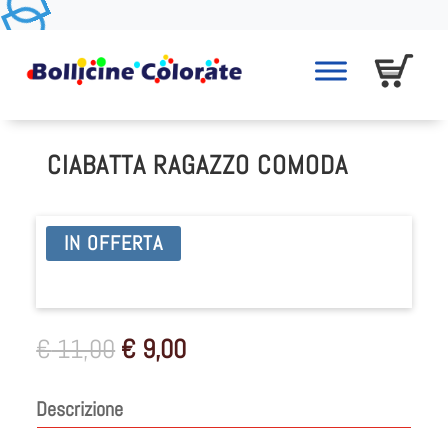
CIABATTA RAGAZZO COMODA
IN OFFERTA
Il
Il
€
11,00
€
9,00
prezzo
prezzo
originale
attuale
Descrizione
era:
è:
€ 11,00.
€ 9,00.