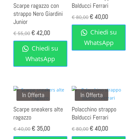
Scarpe ragazzo con
Balducci Ferrari
strappo Nero Giardini
€
40,00
Il
Il
€
80,00
Junior
prezzo
prezzo
Chiedi su
€
42,00
Il
Il
originale
attuale
€
55,00
prezzo
prezzo
era:
è:
WhatsApp
Chiedi su
originale
attuale
€ 80,00.
€ 40,00.
era:
è:
WhatsApp
€ 55,00.
€ 42,00.
In Offerta
In Offerta
Scarpe sneakers alte
Polacchino strappo
ragazzo
Balducci Ferrari
€
35,00
€
40,00
Il
Il
Il
Il
€
40,00
€
80,00
prezzo
prezzo
prezzo
prezzo