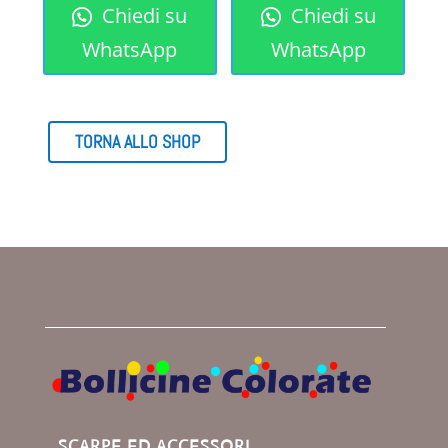
Chiedi su
Chiedi su
originale
attuale
originale
attuale
era:
è:
era:
è:
WhatsApp
WhatsApp
€ 40,00.
€ 35,00.
€ 80,00.
€ 40,00.
TORNA ALLO SHOP
SCARPE ED ACCESSORI