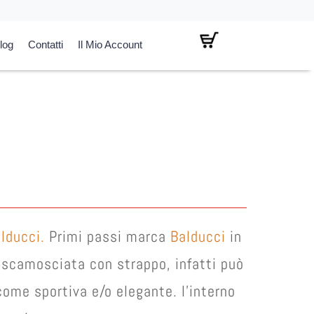
log
Contatti
Il Mio Account
l
prezzo
attuale
:
€ 30,00.
lducci.
Primi passi marca
Balducci
in
e scamosciata con strappo, infatti può
come sportiva e/o elegante. l’interno