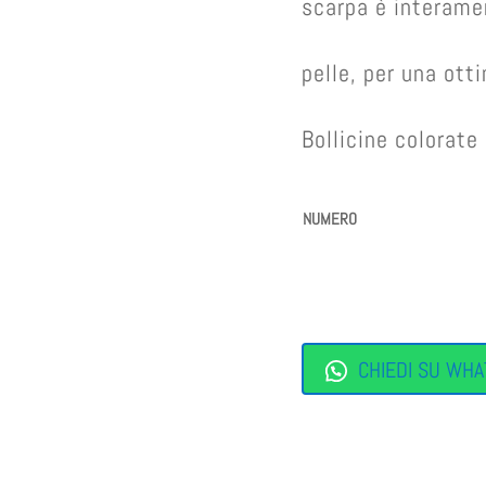
scarpa è interame
pelle, per una ott
Bollicine colorat
NUMERO
CHIEDI SU WHA