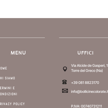
possono
esse
essere
scelt
scelte
nella
nella
pagi
pagina
del
del
prod
prodotto
MENU
UFFICI
Via Alcide de Gasperi, 1
HOME
Torre del Greco (Na)
HI SIAMO
+39 081 8823170
ERMINI E
info@bollicinecolorate.i
ONDIZIONI
RIVACY POLICY
P.IVA: 00740731211