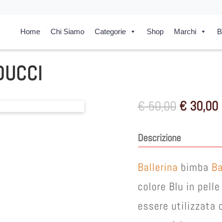
Home
Chi Siamo
Categorie
Shop
Marchi
B
DUCCI
Il
I
€
50,00
€
30,00
prezzo
originale
Descrizione
era:
è
€ 50,00.
Ballerina
bimba
Ba
colore Blu in pell
essere utilizzata 