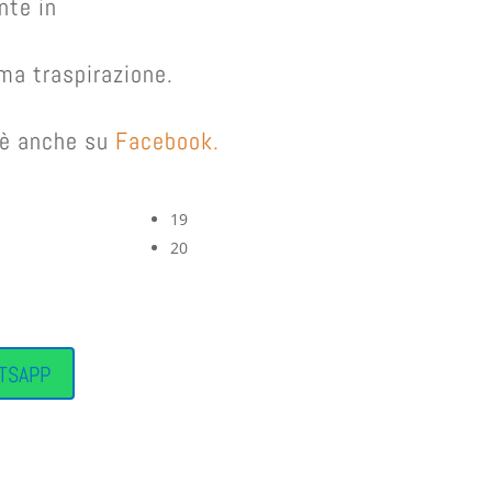
nte in
ima traspirazione.
e è anche su
Facebook.
19
20
TSAPP