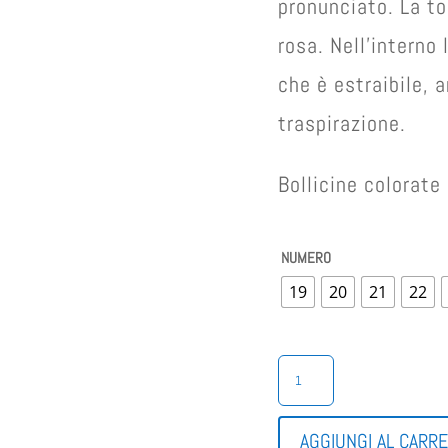
pronunciato. La to
rosa. Nell’interno 
che è estraibile, 
traspirazione.
Bollicine colorat
NUMERO
19
20
21
22
BALDUCCI SPORTIVO
STRAPPO
PRIMI
PASSI
AGGIUNGI AL CARR