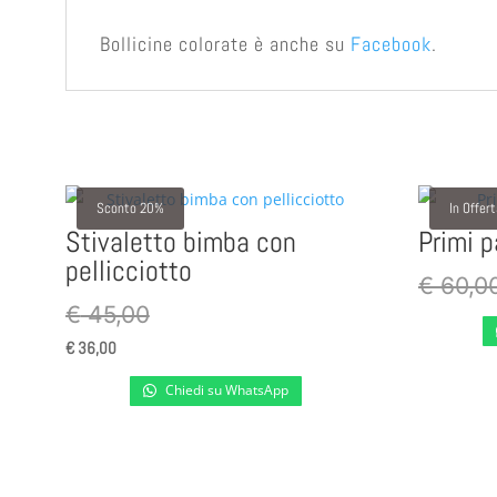
Bollicine colorate è anche su
Facebook
.
Sconto 20%
In Offer
Stivaletto bimba con
Primi 
pellicciotto
€
60,0
€
45,00
€
36,00
Chiedi su WhatsApp