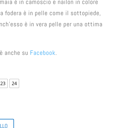
maia è in camoscio e nailon in colore
la fodera è in pelle come il sottopiede,
anch’esso è in vera pelle per una ottima
e è anche su
Facebook
.
23
24
ELLO