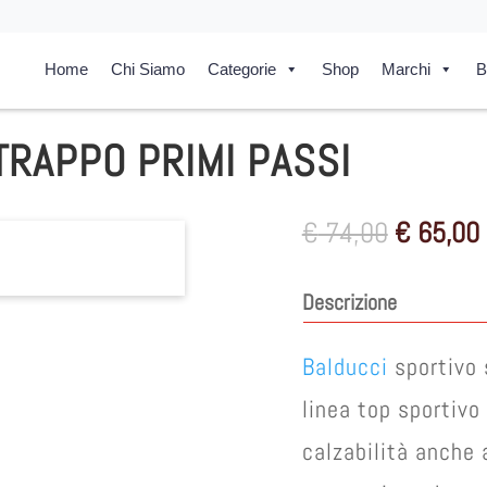
Home
Chi Siamo
Categorie
Shop
Marchi
B
TRAPPO PRIMI PASSI
Il
I
€
74,00
€
65,00
prezzo
originale
Descrizione
era:
€ 74,00.
Balducci
sportivo 
linea top sportivo
calzabilità anche 