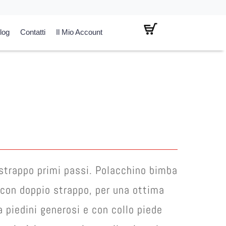
log
Contatti
Il Mio Account
l
prezzo
attuale
è:
€ 65,00.
strappo primi passi. Polacchino bimba
 con doppio strappo, per una ottima
a piedini generosi e con collo piede