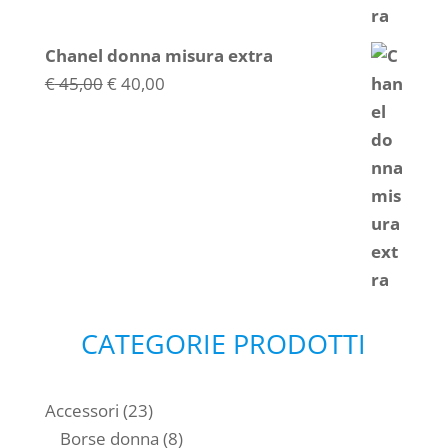
Chanel donna misura extra
Il
Il
€
45,00
€
40,00
prezzo
prezzo
originale
attuale
era:
è:
€ 45,00.
€ 40,00.
CATEGORIE PRODOTTI
23
Accessori
23
prodotti
8
Borse donna
8