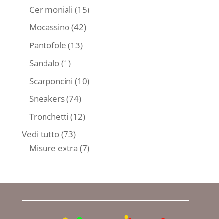
prodotti
15
Cerimoniali
15
prodotti
42
Mocassino
42
prodotti
13
Pantofole
13
prodotti
1
Sandalo
1
prodotto
10
Scarponcini
10
prodotti
74
Sneakers
74
prodotti
12
Tronchetti
12
prodotti
73
Vedi tutto
73
prodotti
7
Misure extra
7
prodotti