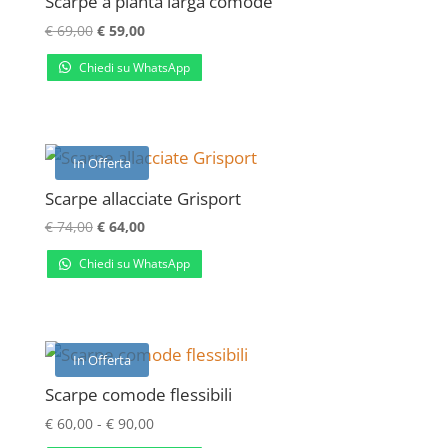
Scarpe a pianta larga comode
Il
Il
€
69,00
€
59,00
prezzo
prezzo
Chiedi su WhatsApp
originale
attuale
era:
è:
€ 69,00.
€ 59,00.
In Offerta
Scarpe allacciate Grisport
Il
Il
€
74,00
€
64,00
prezzo
prezzo
Chiedi su WhatsApp
originale
attuale
era:
è:
€ 74,00.
€ 64,00.
In Offerta
Scarpe comode flessibili
Fascia
€
60,00
-
€
90,00
di