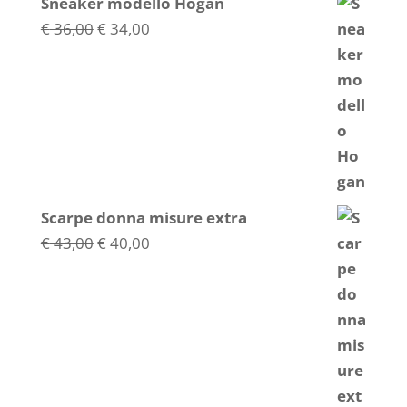
Sneaker modello Hogan
Il
Il
€
36,00
€
34,00
prezzo
prezzo
originale
attuale
era:
è:
€ 36,00.
€ 34,00.
Scarpe donna misure extra
Il
Il
€
43,00
€
40,00
prezzo
prezzo
originale
attuale
era:
è:
€ 43,00.
€ 40,00.