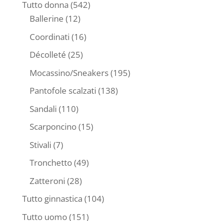
prodotti
542
Tutto donna
542
12
prodotti
Ballerine
12
prodotti
16
Coordinati
16
prodotti
25
Décolleté
25
prodotti
195
Mocassino/Sneakers
195
prodotti
138
Pantofole scalzati
138
prodotti
110
Sandali
110
prodotti
15
Scarponcino
15
prodotti
7
Stivali
7
prodotti
49
Tronchetto
49
prodotti
28
Zatteroni
28
prodotti
104
Tutto ginnastica
104
prodotti
151
Tutto uomo
151