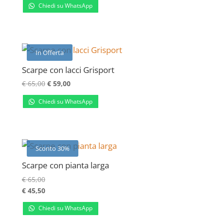
Chiedi su WhatsApp
prezzo:
da
€ 60,00
a
In Offerta
€ 90,00
Scarpe con lacci Grisport
Il
Il
€
65,00
€
59,00
prezzo
prezzo
Chiedi su WhatsApp
originale
attuale
era:
è:
€ 65,00.
€ 59,00.
Sconto 30%
Scarpe con pianta larga
€
65,00
€
45,50
Chiedi su WhatsApp