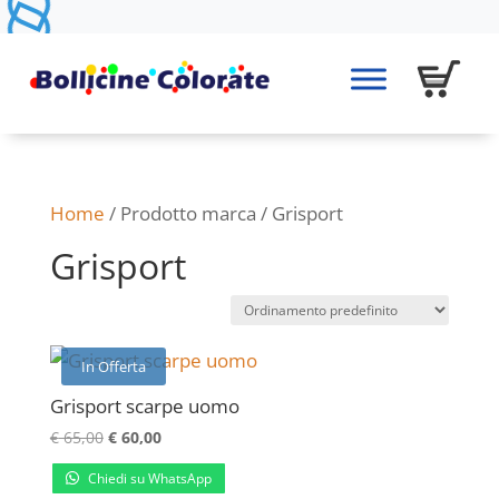
Home
/ Prodotto marca / Grisport
Grisport
In Offerta
Grisport scarpe uomo
Il
Il
€
65,00
€
60,00
prezzo
prezzo
Chiedi su WhatsApp
originale
attuale