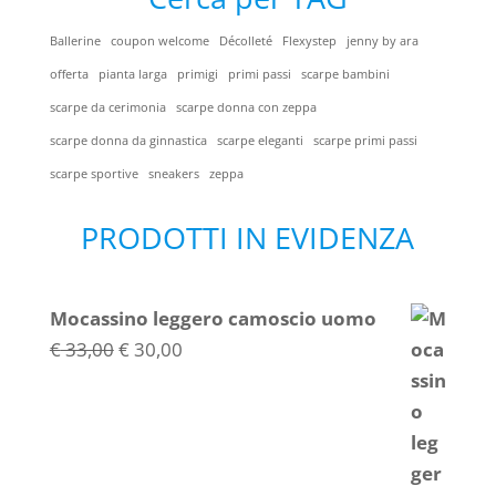
Ballerine
coupon welcome
Décolleté
Flexystep
jenny by ara
offerta
pianta larga
primigi
primi passi
scarpe bambini
scarpe da cerimonia
scarpe donna con zeppa
scarpe donna da ginnastica
scarpe eleganti
scarpe primi passi
scarpe sportive
sneakers
zeppa
PRODOTTI IN EVIDENZA
Mocassino leggero camoscio uomo
Il
Il
€
33,00
€
30,00
prezzo
prezzo
originale
attuale
era:
è:
€ 33,00.
€ 30,00.