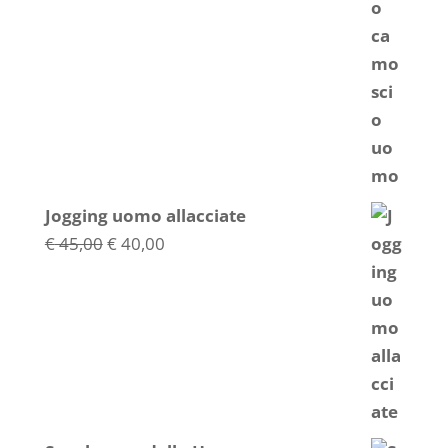
Jogging uomo allacciate
Il
Il
€
45,00
€
40,00
prezzo
prezzo
originale
attuale
era:
è:
€ 45,00.
€ 40,00.