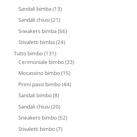
prodotti
13
Sandali bimba
13
prodotti
21
Sandali chiusi
21
prodotti
66
Sneakers bimba
66
prodotti
24
Stivaletti bimba
24
prodotti
131
Tutto bimbo
131
prodotti
33
Cerimoniale bimbo
33
prodotti
15
Mocassino bimbo
15
prodotti
44
Primi passi bimbo
44
prodotti
8
Sandali bimbo
8
prodotti
20
Sandali chiusi
20
prodotti
52
Sneakers bimbo
52
prodotti
7
Stivaletti bimbo
7