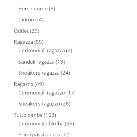
prodotti
3
Borse uomo
3
prodotti
4
Cinture
4
prodotti
29
Outlet
29
prodotti
55
Ragazza
55
prodotti
2
Cerimoniali ragazza
2
prodotti
13
Sandali ragazza
13
prodotti
24
Sneakers ragazza
24
prodotti
49
Ragazzo
49
prodotti
17
Cerimoniali ragazzo
17
prodotti
26
Sneakers ragazzo
26
prodotti
163
Tutto bimba
163
prodotti
35
Cerimoniale bimba
35
prodotti
72
Primi passi bimba
72