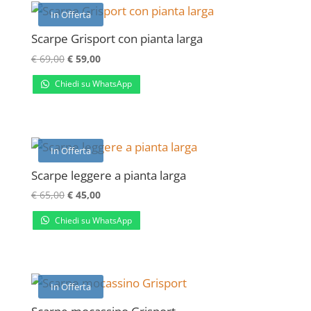
In Offerta
Scarpe Grisport con pianta larga
Il
Il
€
69,00
€
59,00
prezzo
prezzo
Chiedi su WhatsApp
originale
attuale
era:
è:
€ 69,00.
€ 59,00.
In Offerta
Scarpe leggere a pianta larga
Il
Il
€
65,00
€
45,00
prezzo
prezzo
Chiedi su WhatsApp
originale
attuale
era:
è:
€ 65,00.
€ 45,00.
In Offerta