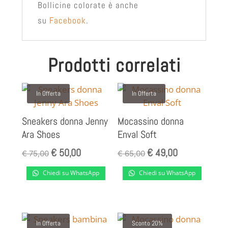
Bollicine colorate è anche
su
Facebook
.
Prodotti correlati
In Offerta
In Offerta
Sneakers donna Jenny
Mocassino donna
Ara Shoes
Enval Soft
€
50,00
€
49,00
Il
Il
Il
Il
€
75,00
€
65,00
prezzo
prezzo
prezzo
prezzo
Chiedi su WhatsApp
Chiedi su WhatsApp
originale
attuale
originale
attuale
era:
è:
era:
è:
€ 75,00.
€ 50,00.
€ 65,00.
€ 49,00.
In Offerta
Sconto 20%