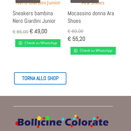
Sneakers bambina
Mocassino donna Ara
Nero Giardini Junior
Shoes
€
49,00
Il
Il
€
69,00
€
65,00
€
55,20
prezzo
prezzo
Chiedi su WhatsApp
originale
attuale
Chiedi su WhatsApp
era:
è:
€ 65,00.
€ 49,00.
TORNA ALLO SHOP