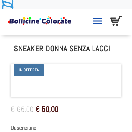
SNEAKER DONNA SENZA LACCI
IN OFFERTA
Il
Il
€
65,00
€
50,00
prezzo
prezzo
originale
attuale
Descrizione