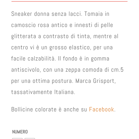
era:
è:
€ 65,00.
€ 50,00.
Sneaker donna senza lacci. Tomaia in
camoscio rosa antico e innesti di pelle
glitterata a contrasto di tinta, mentre al
centro vi è un grosso elastico, per una
facile calzabilità. Il fondo è in gomma
antiscivolo, con una zeppa comoda di cm.5
per una ottima postura. Marca Grisport,
tassativamente Italiana.
Bollicine colorate è anche su
Facebook
.
NUMERO