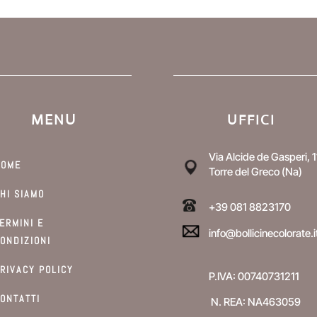
MENU
UFFICI
Via Alcide de Gasperi, 1
HOME
Torre del Greco (Na)
HI SIAMO
+39 081 8823170
ERMINI E
info@bollicinecolorate.i
ONDIZIONI
RIVACY POLICY
P.IVA: 00740731211
ONTATTI
N. REA: NA463059