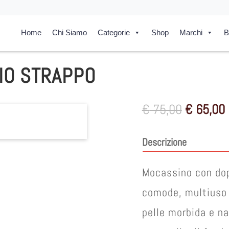
Home
Chi Siamo
Categorie
Shop
Marchi
B
IO STRAPPO
Il
I
€
75,00
€
65,00
prezzo
originale
Descrizione
era:
è
€ 75,00.
Mocassino con dop
comode, multiuso 
pelle morbida e nai