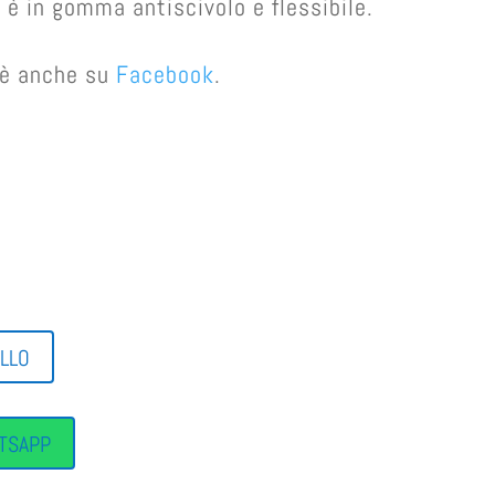
o è in gomma antiscivolo e flessibile.
e è anche su
Facebook
.
ELLO
TSAPP