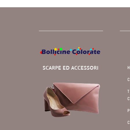
SCARPE ED ACCESSORI
C
T
C
P
C