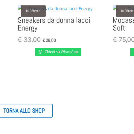
In Offerta
In Offer
Sneakers da donna lacci
Mocass
Energy
Soft
Il
Il
€
33,00
€
75,0
€
28,00
prezzo
prezzo
Chiedi su WhatsApp
originale
attuale
era:
è:
€ 33,00.
€ 28,00.
TORNA ALLO SHOP