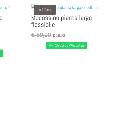
In Offerta
o
Mocassino pianta larga
flessibile
Il
Il
€
69,00
€
59,00
prezzo
prezzo
Chiedi su WhatsApp
originale
attuale
p
era:
è:
€ 69,00.
€ 59,00.