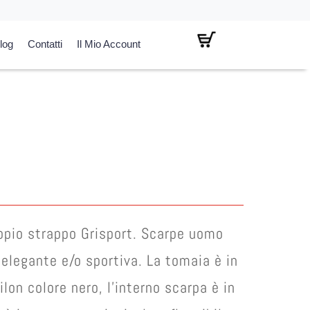
log
Contatti
Il Mio Account
l
prezzo
attuale
:
€ 65,00.
pio strappo Grisport. Scarpe uomo
elegante e/o sportiva. La tomaia è in
lon colore nero, l’interno scarpa è in