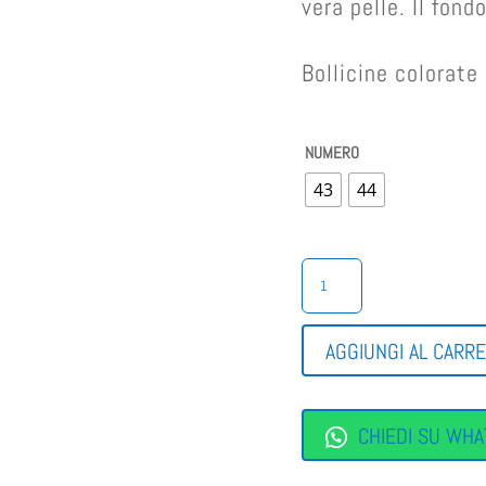
vera pelle. Il fond
Bollicine colorat
NUMERO
43
44
MOCASSINO
CON
DOPPIO
STRAPPO
AGGIUNGI AL CARR
QUANTITÀ
CHIEDI SU WHA