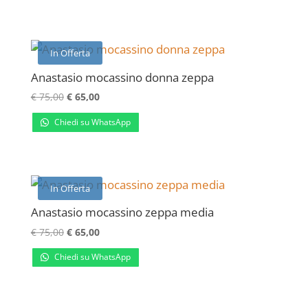
era:
è:
€ 75,00.
€ 65,00.
In Offerta
Anastasio mocassino donna zeppa
Il
Il
€
75,00
€
65,00
prezzo
prezzo
Chiedi su WhatsApp
originale
attuale
era:
è:
€ 75,00.
€ 65,00.
In Offerta
Anastasio mocassino zeppa media
Il
Il
€
75,00
€
65,00
prezzo
prezzo
Chiedi su WhatsApp
originale
attuale
era:
è:
€ 75,00.
€ 65,00.