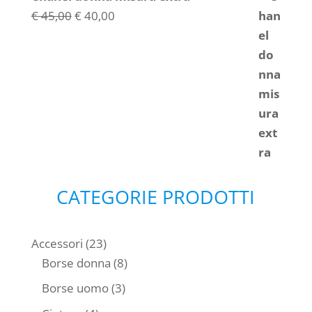
Il
Il
€
45,00
€
40,00
prezzo
prezzo
originale
attuale
era:
è:
€ 45,00.
€ 40,00.
CATEGORIE PRODOTTI
23
Accessori
23
prodotti
8
Borse donna
8
prodotti
3
Borse uomo
3
prodotti