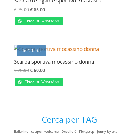
Sandalo elegante sportivo Anastasio
Il
Il
€
75,00
€
65,00
prezzo
prezzo
Chiedi su WhatsApp
originale
attuale
era:
è:
€ 75,00.
€ 65,00.
In Offerta
Scarpa sportiva mocassino donna
Il
Il
€
70,00
€
60,00
prezzo
prezzo
Chiedi su WhatsApp
originale
attuale
era:
è:
€ 70,00.
€ 60,00.
Cerca per TAG
Ballerine
coupon welcome
Décolleté
Flexystep
jenny by ara