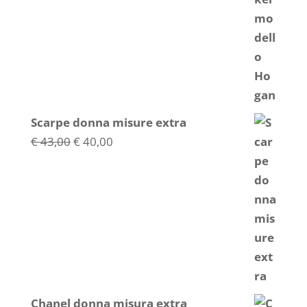
originale
attuale
era:
è:
€ 36,00.
€ 34,00.
Scarpe donna misure extra
Il
Il
€
43,00
€
40,00
prezzo
prezzo
originale
attuale
era:
è:
€ 43,00.
€ 40,00.
Chanel donna misura extra