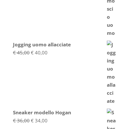
Jogging uomo allacciate
Il
Il
€
45,00
€
40,00
prezzo
prezzo
originale
attuale
era:
è:
€ 45,00.
€ 40,00.
Sneaker modello Hogan
Il
Il
€
36,00
€
34,00
prezzo
prezzo