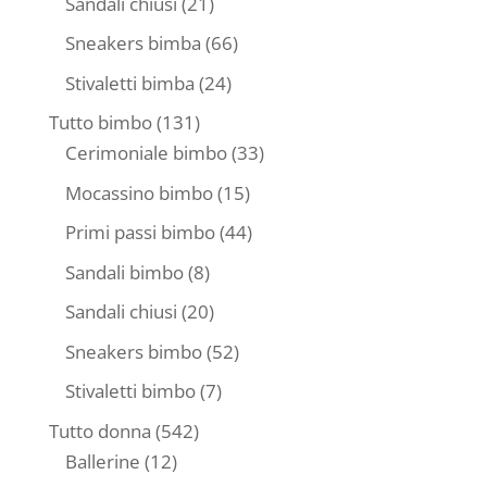
21
Sandali chiusi
21
prodotti
66
Sneakers bimba
66
prodotti
24
Stivaletti bimba
24
prodotti
131
Tutto bimbo
131
prodotti
33
Cerimoniale bimbo
33
prodotti
15
Mocassino bimbo
15
prodotti
44
Primi passi bimbo
44
prodotti
8
Sandali bimbo
8
prodotti
20
Sandali chiusi
20
prodotti
52
Sneakers bimbo
52
prodotti
7
Stivaletti bimbo
7
prodotti
542
Tutto donna
542
12
prodotti
Ballerine
12