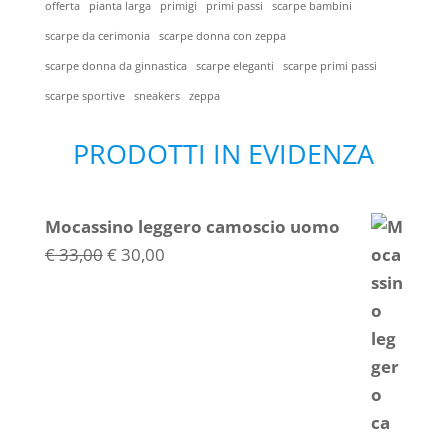
offerta
pianta larga
primigi
primi passi
scarpe bambini
scarpe da cerimonia
scarpe donna con zeppa
scarpe donna da ginnastica
scarpe eleganti
scarpe primi passi
scarpe sportive
sneakers
zeppa
PRODOTTI IN EVIDENZA
Mocassino leggero camoscio uomo
Il
Il
€
33,00
€
30,00
prezzo
prezzo
originale
attuale
era:
è:
€ 33,00.
€ 30,00.