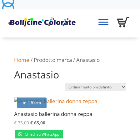
Home
/ Prodotto marca / Anastasio
Anastasio
In Offerta
Anastasio ballerina donna zeppa
Il
Il
€
75,00
€
65,00
prezzo
prezzo
Chiedi su WhatsApp
originale
attuale