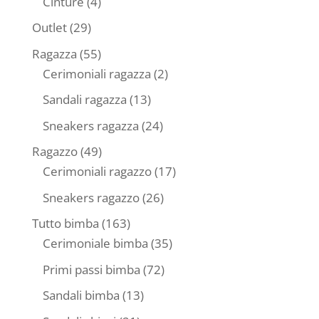
4
Cinture
4
prodotti
29
Outlet
29
prodotti
55
Ragazza
55
prodotti
2
Cerimoniali ragazza
2
prodotti
13
Sandali ragazza
13
prodotti
24
Sneakers ragazza
24
prodotti
49
Ragazzo
49
prodotti
17
Cerimoniali ragazzo
17
prodotti
26
Sneakers ragazzo
26
prodotti
163
Tutto bimba
163
prodotti
35
Cerimoniale bimba
35
prodotti
72
Primi passi bimba
72
prodotti
13
Sandali bimba
13
prodotti