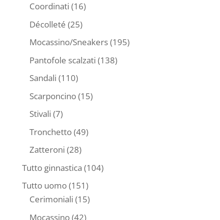
prodotti
16
Coordinati
16
prodotti
25
Décolleté
25
prodotti
195
Mocassino/Sneakers
195
prodotti
138
Pantofole scalzati
138
prodotti
110
Sandali
110
prodotti
15
Scarponcino
15
prodotti
7
Stivali
7
prodotti
49
Tronchetto
49
prodotti
28
Zatteroni
28
prodotti
104
Tutto ginnastica
104
prodotti
151
Tutto uomo
151
prodotti
15
Cerimoniali
15
prodotti
42
Mocassino
42