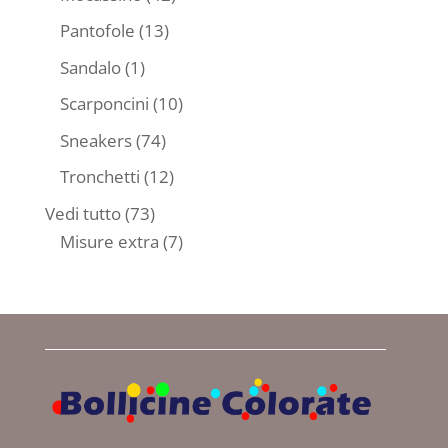
prodotti
13
Pantofole
13
prodotti
1
Sandalo
1
prodotto
10
Scarponcini
10
prodotti
74
Sneakers
74
prodotti
12
Tronchetti
12
prodotti
73
Vedi tutto
73
prodotti
7
Misure extra
7
prodotti