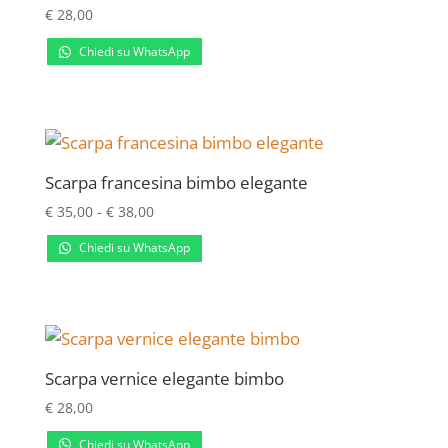
€
28,00
Chiedi su WhatsApp
Scarpa francesina bimbo elegante
Fascia
€
35,00
-
€
38,00
di
Chiedi su WhatsApp
prezzo:
da
€ 35,00
a
€ 38,00
Scarpa vernice elegante bimbo
€
28,00
Chiedi su WhatsApp