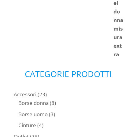
prezzo
prezzo
originale
attuale
era:
è:
€ 45,00.
€ 40,00.
CATEGORIE PRODOTTI
23
Accessori
23
prodotti
8
Borse donna
8
prodotti
3
Borse uomo
3
prodotti
4
Cinture
4
prodotti
29
Outlet
29