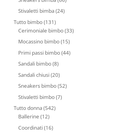
prodotti
24
Stivaletti bimba
24
prodotti
131
Tutto bimbo
131
prodotti
33
Cerimoniale bimbo
33
prodotti
15
Mocassino bimbo
15
prodotti
44
Primi passi bimbo
44
prodotti
8
Sandali bimbo
8
prodotti
20
Sandali chiusi
20
prodotti
52
Sneakers bimbo
52
prodotti
7
Stivaletti bimbo
7
prodotti
542
Tutto donna
542
12
prodotti
Ballerine
12
prodotti
16
Coordinati
16
prodotti