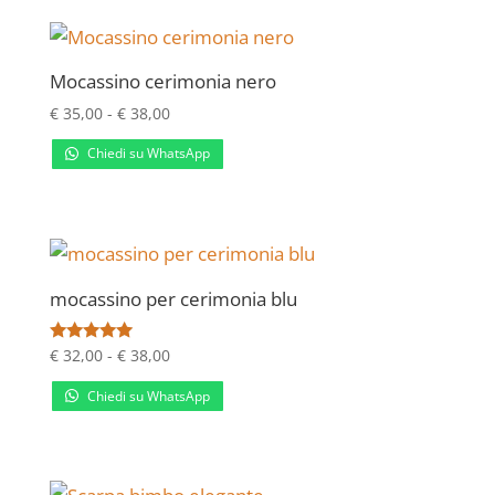
a
€ 38,00
Mocassino cerimonia nero
Fascia
€
35,00
-
€
38,00
di
Chiedi su WhatsApp
prezzo:
da
€ 35,00
a
€ 38,00
mocassino per cerimonia blu
Fascia
Valutato
€
32,00
-
€
38,00
5.00
di
su 5
Chiedi su WhatsApp
prezzo:
da
€ 32,00
a