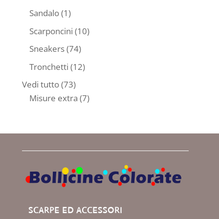
prodotti
1
Sandalo
1
prodotto
10
Scarponcini
10
prodotti
74
Sneakers
74
prodotti
12
Tronchetti
12
prodotti
73
Vedi tutto
73
prodotti
7
Misure extra
7
prodotti
SCARPE ED ACCESSORI