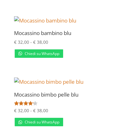
da
€ 35,00
a
€ 38,00
Mocassino bambino blu
Fascia
€
32,00
-
€
38,00
di
Chiedi su WhatsApp
prezzo:
da
€ 32,00
a
€ 38,00
Mocassino bimbo pelle blu
Fascia
Valutato
€
32,00
-
€
38,00
4.00
di
su 5
Chiedi su WhatsApp
prezzo:
da
€ 32,00