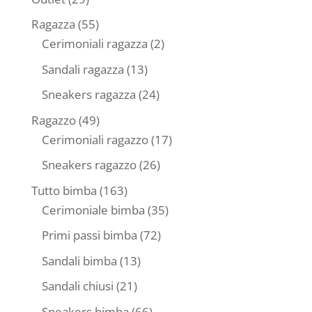
prodotti
55
Ragazza
55
prodotti
2
Cerimoniali ragazza
2
prodotti
13
Sandali ragazza
13
prodotti
24
Sneakers ragazza
24
prodotti
49
Ragazzo
49
prodotti
17
Cerimoniali ragazzo
17
prodotti
26
Sneakers ragazzo
26
prodotti
163
Tutto bimba
163
prodotti
35
Cerimoniale bimba
35
prodotti
72
Primi passi bimba
72
prodotti
13
Sandali bimba
13
prodotti
21
Sandali chiusi
21
prodotti
66
Sneakers bimba
66