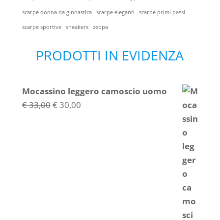
scarpe donna da ginnastica
scarpe eleganti
scarpe primi passi
scarpe sportive
sneakers
zeppa
PRODOTTI IN EVIDENZA
Mocassino leggero camoscio uomo
Il
Il
€
33,00
€
30,00
prezzo
prezzo
originale
attuale
era:
è:
€ 33,00.
€ 30,00.