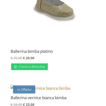
Ballerina bimba platino
Il
Il
€
25,00
€
20,00
prezzo
prezzo
Chiedi su WhatsApp
originale
attuale
era:
è:
€ 25,00.
€ 20,00.
In Offerta
Ballerina vernice bianca bimba
Il
Il
€
28,00
€
23,00