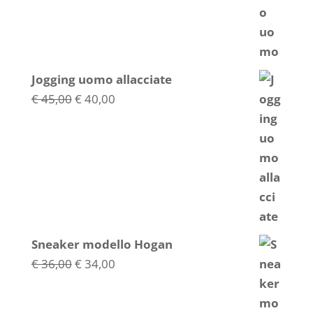
Jogging uomo allacciate
Il
Il
€
45,00
€
40,00
prezzo
prezzo
originale
attuale
era:
è:
€ 45,00.
€ 40,00.
Sneaker modello Hogan
Il
Il
€
36,00
€
34,00
prezzo
prezzo
originale
attuale