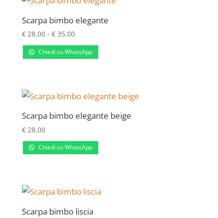
€ 38,00
Scarpa bimbo elegante
Fascia
€
28,00
-
€
35,00
di
Chiedi su WhatsApp
prezzo:
da
€ 28,00
a
€ 35,00
Scarpa bimbo elegante beige
€
28,00
Chiedi su WhatsApp
Scarpa bimbo liscia