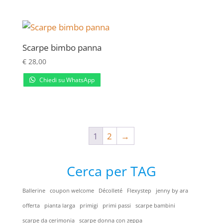
€ 35,00
a
€ 38,00
Scarpe bimbo panna
€
28,00
Chiedi su WhatsApp
1
2
→
Cerca per TAG
Ballerine
coupon welcome
Décolleté
Flexystep
jenny by ara
offerta
pianta larga
primigi
primi passi
scarpe bambini
scarpe da cerimonia
scarpe donna con zeppa