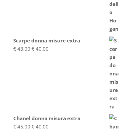
era:
è:
€ 36,00.
€ 34,00.
Scarpe donna misure extra
Il
Il
€
43,00
€
40,00
prezzo
prezzo
originale
attuale
era:
è:
€ 43,00.
€ 40,00.
Chanel donna misura extra
Il
Il
€
45,00
€
40,00