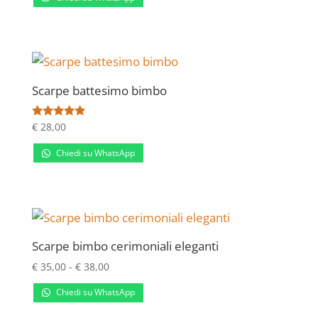
Scarpe battesimo bimbo
Valutato
€
28,00
5.00
su 5
Chiedi su WhatsApp
Scarpe bimbo cerimoniali eleganti
Fascia
€
35,00
-
€
38,00
di
Chiedi su WhatsApp
prezzo:
da