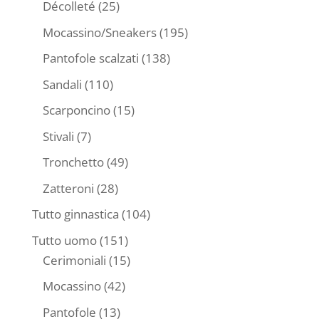
25
Décolleté
25
prodotti
195
Mocassino/Sneakers
195
prodotti
138
Pantofole scalzati
138
prodotti
110
Sandali
110
prodotti
15
Scarponcino
15
prodotti
7
Stivali
7
prodotti
49
Tronchetto
49
prodotti
28
Zatteroni
28
prodotti
104
Tutto ginnastica
104
prodotti
151
Tutto uomo
151
prodotti
15
Cerimoniali
15
prodotti
42
Mocassino
42
prodotti
13
Pantofole
13