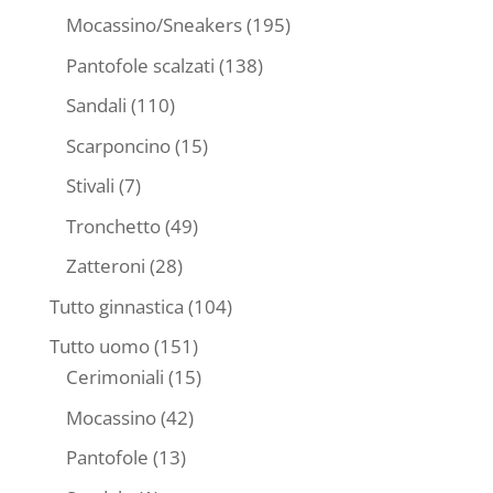
prodotti
195
Mocassino/Sneakers
195
prodotti
138
Pantofole scalzati
138
prodotti
110
Sandali
110
prodotti
15
Scarponcino
15
prodotti
7
Stivali
7
prodotti
49
Tronchetto
49
prodotti
28
Zatteroni
28
prodotti
104
Tutto ginnastica
104
prodotti
151
Tutto uomo
151
prodotti
15
Cerimoniali
15
prodotti
42
Mocassino
42
prodotti
13
Pantofole
13
prodotti