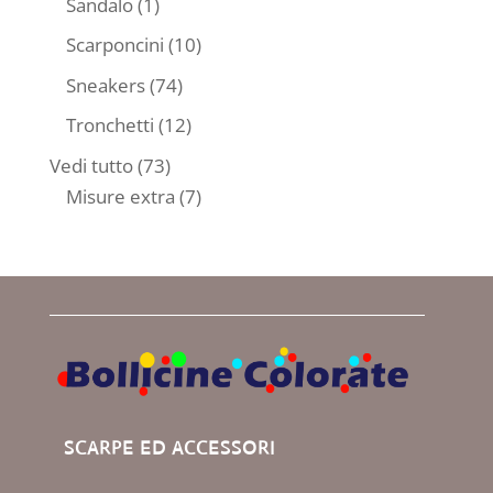
1
Sandalo
1
prodotto
10
Scarponcini
10
prodotti
74
Sneakers
74
prodotti
12
Tronchetti
12
prodotti
73
Vedi tutto
73
prodotti
7
Misure extra
7
prodotti
SCARPE ED ACCESSORI