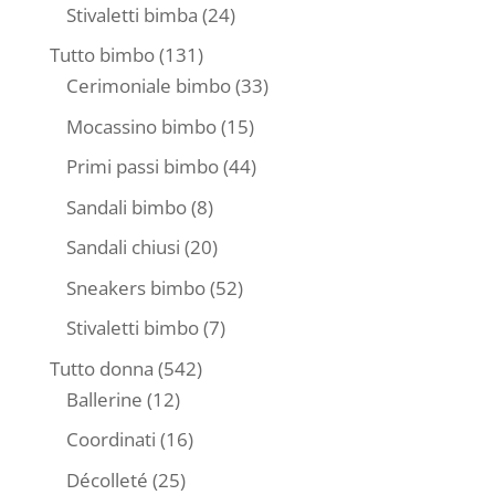
prodotti
24
Stivaletti bimba
24
prodotti
131
Tutto bimbo
131
prodotti
33
Cerimoniale bimbo
33
prodotti
15
Mocassino bimbo
15
prodotti
44
Primi passi bimbo
44
prodotti
8
Sandali bimbo
8
prodotti
20
Sandali chiusi
20
prodotti
52
Sneakers bimbo
52
prodotti
7
Stivaletti bimbo
7
prodotti
542
Tutto donna
542
12
prodotti
Ballerine
12
prodotti
16
Coordinati
16
prodotti
25
Décolleté
25