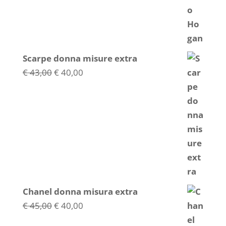
€ 36,00.
€ 34,00.
Scarpe donna misure extra
Il
Il
€
43,00
€
40,00
prezzo
prezzo
originale
attuale
era:
è:
€ 43,00.
€ 40,00.
Chanel donna misura extra
Il
Il
€
45,00
€
40,00
prezzo
prezzo