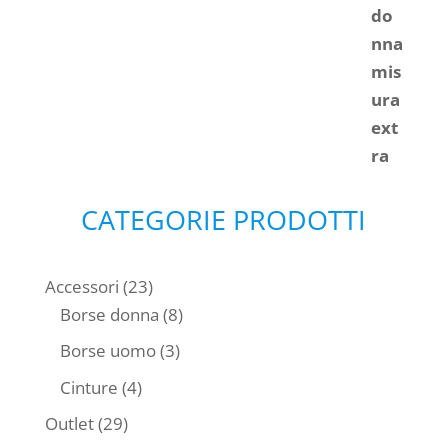
originale
attuale
era:
è:
€ 45,00.
€ 40,00.
CATEGORIE PRODOTTI
23
Accessori
23
prodotti
8
Borse donna
8
prodotti
3
Borse uomo
3
prodotti
4
Cinture
4
prodotti
29
Outlet
29