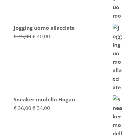
Jogging uomo allacciate
Il
Il
€
45,00
€
40,00
prezzo
prezzo
originale
attuale
era:
è:
€ 45,00.
€ 40,00.
Sneaker modello Hogan
Il
Il
€
36,00
€
34,00
prezzo
prezzo
originale
attuale
era:
è: