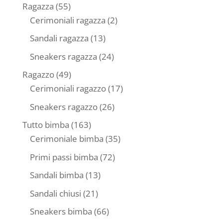
prodotti
55
Ragazza
55
prodotti
2
Cerimoniali ragazza
2
prodotti
13
Sandali ragazza
13
prodotti
24
Sneakers ragazza
24
prodotti
49
Ragazzo
49
prodotti
17
Cerimoniali ragazzo
17
prodotti
26
Sneakers ragazzo
26
prodotti
163
Tutto bimba
163
prodotti
35
Cerimoniale bimba
35
prodotti
72
Primi passi bimba
72
prodotti
13
Sandali bimba
13
prodotti
21
Sandali chiusi
21
prodotti
66
Sneakers bimba
66