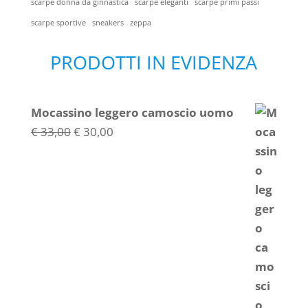
scarpe donna da ginnastica
scarpe eleganti
scarpe primi passi
scarpe sportive
sneakers
zeppa
PRODOTTI IN EVIDENZA
Mocassino leggero camoscio uomo
Il
Il
€
33,00
€
30,00
prezzo
prezzo
originale
attuale
era:
è:
€ 33,00.
€ 30,00.