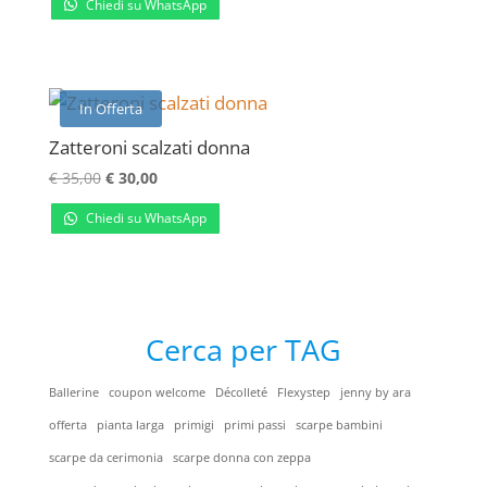
Chiedi su WhatsApp
originale
attuale
era:
è:
€ 39,00.
€ 29,00.
In Offerta
Zatteroni scalzati donna
Il
Il
€
35,00
€
30,00
prezzo
prezzo
Chiedi su WhatsApp
originale
attuale
era:
è:
€ 35,00.
€ 30,00.
Cerca per TAG
Ballerine
coupon welcome
Décolleté
Flexystep
jenny by ara
offerta
pianta larga
primigi
primi passi
scarpe bambini
scarpe da cerimonia
scarpe donna con zeppa