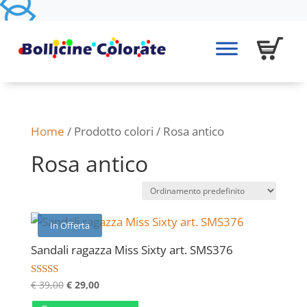
Home
/ Prodotto colori / Rosa antico
Rosa antico
In Offerta
Sandali ragazza Miss Sixty art. SMS376
Il
Il
Valutato
€
39,00
€
29,00
4.00
prezzo
prezzo
su 5