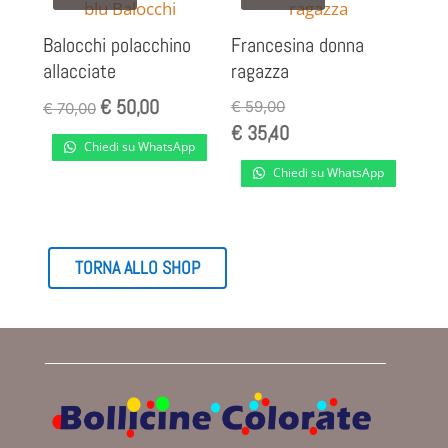
Balocchi polacchino
Francesina donna
allacciate
ragazza
€
50,00
Il
Il
€
59,00
€
70,00
€
35,40
prezzo
prezzo
Chiedi su WhatsApp
originale
attuale
Chiedi su WhatsApp
era:
è:
€ 70,00.
€ 50,00.
TORNA ALLO SHOP