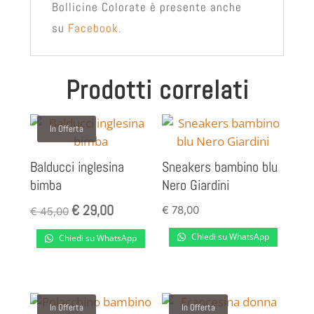
Bollicine Colorate è presente anche
su
Facebook
.
Prodotti correlati
In Offerta
Balducci inglesina
Sneakers bambino blu
bimba
Nero Giardini
€
29,00
Il
Il
€
78,00
€
45,00
prezzo
prezzo
Chiedi su WhatsApp
Chiedi su WhatsApp
originale
attuale
era:
è:
€ 45,00.
€ 29,00.
In Offerta
In Offerta