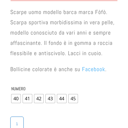
€ 38,00.
€ 33,00.
Scarpe uomo modello barca marca Fòfò.
Scarpa sportiva morbidissima in vera pelle,
modello conosciuto da vari anni e sempre
affascinante. Il fondo è in gomma a roccia
flessibile e antiscivolo. Lacci in cuoio.
Bollicine colorate è anche su
Facebook
.
NUMERO
40
41
42
43
44
45
SCARPE
UOMO