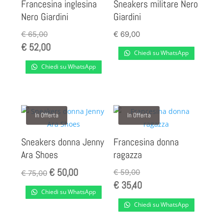
Francesina inglesina
Sneakers militare Nero
Nero Giardini
Giardini
€
65,00
€
69,00
€
52,00
Chiedi su WhatsApp
Chiedi su WhatsApp
In Offerta
In Offerta
Sneakers donna Jenny
Francesina donna
Ara Shoes
ragazza
€
50,00
Il
Il
€
59,00
€
75,00
€
35,40
prezzo
prezzo
Chiedi su WhatsApp
originale
attuale
Chiedi su WhatsApp
era:
è: