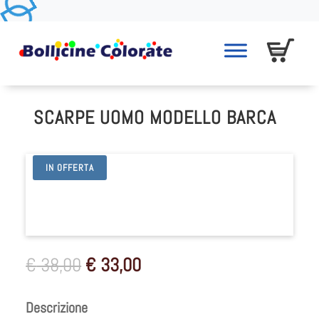
SCARPE UOMO MODELLO BARCA
IN OFFERTA
Il
Il
€
38,00
€
33,00
prezzo
prezzo
originale
attuale
Descrizione
era:
è: