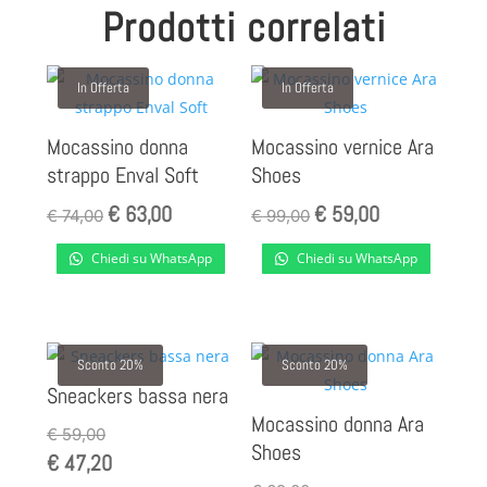
Prodotti correlati
In Offerta
In Offerta
Mocassino donna
Mocassino vernice Ara
strappo Enval Soft
Shoes
€
63,00
€
59,00
Il
Il
Il
Il
€
74,00
€
99,00
prezzo
prezzo
prezzo
prezzo
Chiedi su WhatsApp
Chiedi su WhatsApp
originale
attuale
originale
attuale
era:
è:
era:
è:
€ 74,00.
€ 63,00.
€ 99,00.
€ 59,00.
Sconto 20%
Sconto 20%
Sneackers bassa nera
Mocassino donna Ara
€
59,00
Shoes
€
47,20