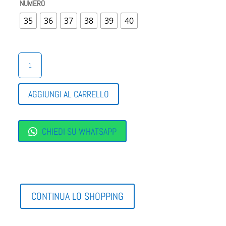
NUMERO
35
36
37
38
39
40
SCARPE
CON
ZEPPA
CINZIA
AGGIUNGI AL CARRELLO
SOFT
QUANTITÀ
CHIEDI SU WHATSAPP
CONTINUA LO SHOPPING