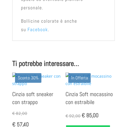
personale.
Bollicine colorate è anche
su
Facebook
.
Ti potrebbe interessare…
Sconto 30%
In Offerta
Cinzia soft sneaker
Cinzia Soft mocassino
con strappo
con estraibile
Il
Il
€
82,00
€
85,00
€
92,00
prezzo
prezzo
€
57,40