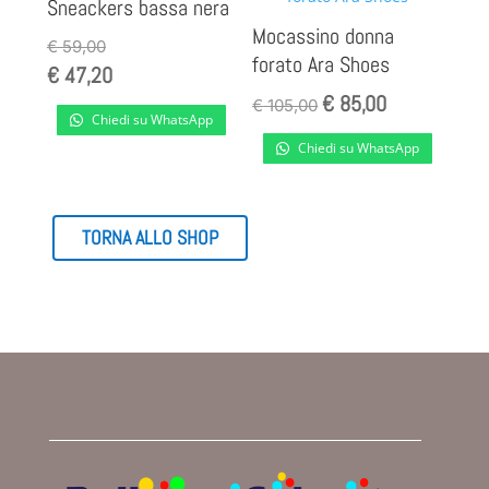
Sneackers bassa nera
Mocassino donna
€
59,00
forato Ara Shoes
€
47,20
€
85,00
Il
Il
€
105,00
Chiedi su WhatsApp
prezzo
prezzo
Chiedi su WhatsApp
originale
attuale
era:
è:
€ 105,00.
€ 85,00.
TORNA ALLO SHOP