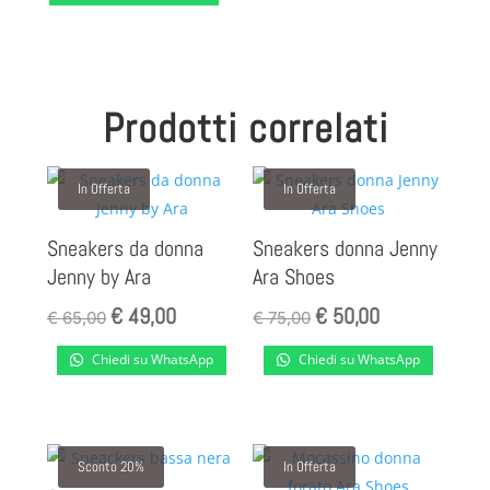
Prodotti correlati
In Offerta
In Offerta
Sneakers da donna
Sneakers donna Jenny
Jenny by Ara
Ara Shoes
€
49,00
€
50,00
Il
Il
Il
Il
€
65,00
€
75,00
prezzo
prezzo
prezzo
prezzo
Chiedi su WhatsApp
Chiedi su WhatsApp
originale
attuale
originale
attuale
era:
è:
era:
è:
€ 65,00.
€ 49,00.
€ 75,00.
€ 50,00.
Sconto 20%
In Offerta