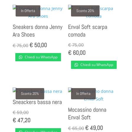
In Offerta
Sconto 20%
Sneakers donna Jenny
Enval Soft scarpa
Ara Shoes
comoda
€
50,00
Il
Il
€
75,00
€
75,00
€
60,00
prezzo
prezzo
Chiedi su WhatsApp
originale
attuale
Chiedi su WhatsApp
era:
è:
€ 75,00.
€ 50,00.
Sconto 20%
In Offerta
Sneackers bassa nera
Mocassino donna
€
59,00
Enval Soft
€
47,20
€
49,00
Il
Il
€
65,00