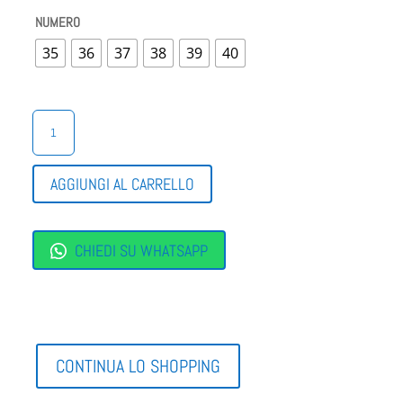
NUMERO
35
36
37
38
39
40
PANTOFOLA
MEDICALE CINZIA
SOFT
QUANTITÀ
AGGIUNGI AL CARRELLO
CHIEDI SU WHATSAPP
CONTINUA LO SHOPPING