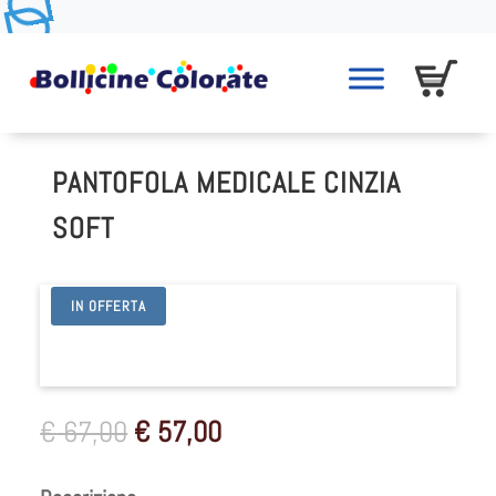
PANTOFOLA MEDICALE CINZIA
SOFT
IN OFFERTA
Il
Il
€
67,00
€
57,00
prezzo
prezzo
originale
attuale