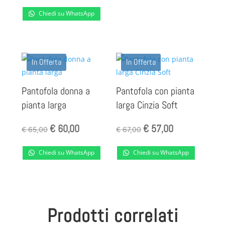
Chiedi su WhatsApp
In Offerta
In Offerta
Pantofola donna a
Pantofola con pianta
pianta larga
larga Cinzia Soft
Il
Il
Il
Il
€
60,00
€
57,00
€
65,00
€
67,00
prezzo
prezzo
prezzo
prezzo
Chiedi su WhatsApp
Chiedi su WhatsApp
originale
attuale
originale
attuale
era:
è:
era:
è:
€ 65,00.
€ 60,00.
€ 67,00.
€ 57,00.
Prodotti correlati