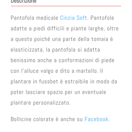
Descrizione
era:
è:
€ 67,00.
€ 57,00.
Pantofola medicale
Cinzia Soft
. Pantofole
adatte a piedi difficili e piante larghe, oltre
a questo poiché una parte della tomaia è
elasticizzata, la pantofola si adatta
benissimo anche a conformazioni di piede
con l’alluce valgo e dito a martello. Il
plantare in fussbet è estraibile in modo da
poter lasciare spazio per un eventuale
plantare personalizzato.
Bollicine colorate è anche su
Facebook
.