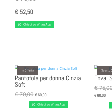
€
52,50
Chiedi su WhatsApp
In Offerta
Sconto 
Pantofola per donna Cinzia
Enval 
Soft
€
75,0
Il
Il
€
70,00
€
60,00
€
60,00
prezzo
prezzo
Chiedi su WhatsApp
originale
attuale