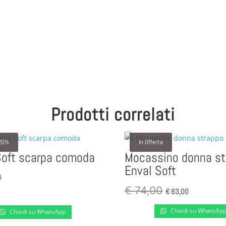
Prodotti correlati
20%
In Offerta
Soft scarpa comoda
Mocassino donna st
Enval Soft
0
Il
Il
€
74,00
€
63,00
prezzo
prezzo
Chiedi su WhatsAp
Chiedi su WhatsApp
originale
attuale