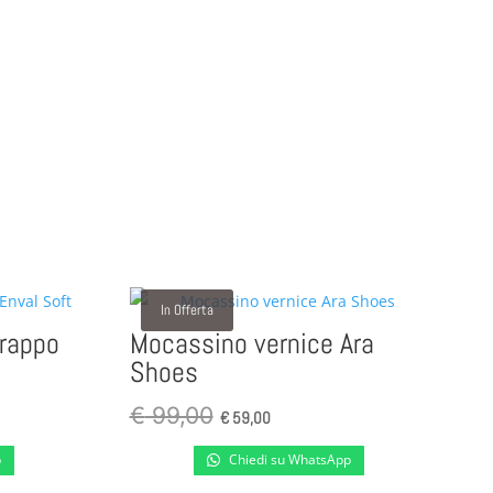
In Offerta
rappo
Mocassino vernice Ara
Shoes
Il
Il
€
99,00
€
59,00
prezzo
prezzo
p
Chiedi su WhatsApp
originale
attuale