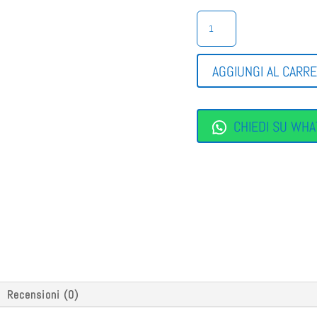
MOCASSINO
DONNA
COMODA
QUANTITÀ
AGGIUNGI AL CARR
CHIEDI SU WHA
Recensioni (0)