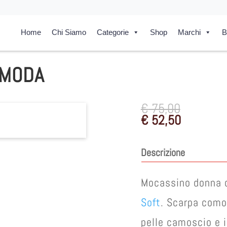
Home
Chi Siamo
Categorie
Shop
Marchi
B
OMODA
€
75,00
€
52,50
Descrizione
Mocassino donna 
Soft
. Scarpa comod
pelle camoscio e i