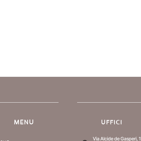
era:
è:
€ 74,00.
€ 63,00
MENU
UFFICI
Via Alcide de Gasperi, 1