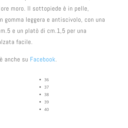
lore moro. Il sottopiede è in pelle,
in gomma leggera e antiscivolo, con una
m.5 e un platò di cm.1,5 per una
lzata facile.
e è anche su
Facebook
.
36
37
38
39
40