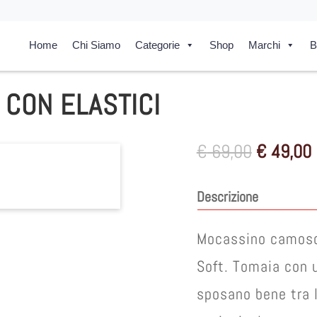
Home
Chi Siamo
Categorie
Shop
Marchi
B
CON ELASTICI
Il
I
€
69,00
€
49,00
prezzo
originale
Descrizione
era:
è
€ 69,00.
Mocassino camosci
Soft. Tomaia con u
sposano bene tra l