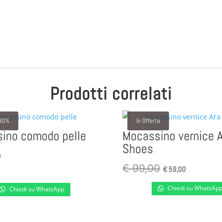
Prodotti correlati
 30%
In Offerta
ino comodo pelle
Mocassino vernice 
Shoes
0
Il
Il
€
99,00
€
59,00
prezzo
prezzo
Chiedi su WhatsAp
Chiedi su WhatsApp
originale
attuale
era:
è:
€ 99,00.
€ 59,00