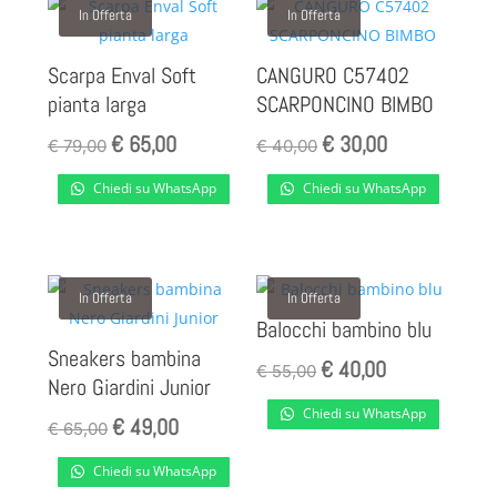
In Offerta
In Offerta
Scarpa Enval Soft
CANGURO C57402
pianta larga
SCARPONCINO BIMBO
€
65,00
€
30,00
Il
Il
Il
Il
€
79,00
€
40,00
prezzo
prezzo
prezzo
prezzo
Chiedi su WhatsApp
Chiedi su WhatsApp
originale
attuale
originale
attuale
era:
è:
era:
è:
€ 79,00.
€ 65,00.
€ 40,00.
€ 30,00.
In Offerta
In Offerta
Balocchi bambino blu
Sneakers bambina
€
40,00
Il
Il
€
55,00
Nero Giardini Junior
prezzo
prezzo
Chiedi su WhatsApp
€
49,00
Il
Il
originale
attuale
€
65,00
prezzo
prezzo
era:
è:
Chiedi su WhatsApp
originale
attuale
€ 55,00.
€ 40,00.