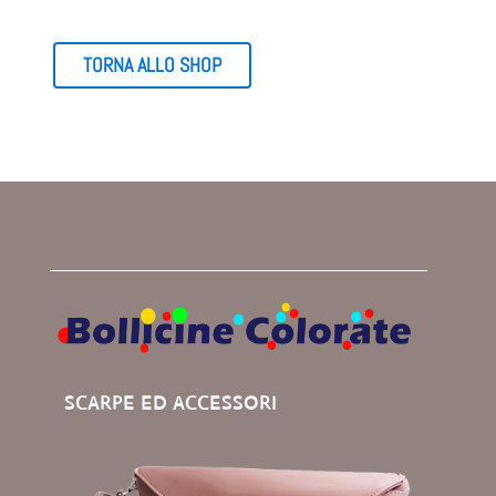
era:
è:
€ 65,00.
€ 49,00.
TORNA ALLO SHOP
SCARPE ED ACCESSORI