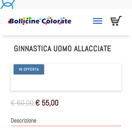
GINNASTICA UOMO ALLACCIATE
IN OFFERTA
Il
Il
€
60,00
€
55,00
prezzo
prezzo
originale
attuale
Descrizione
era:
è:
€ 60,00.
€ 55,00.