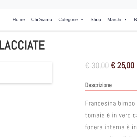
Home
Chi Siamo
Categorie
Shop
Marchi
B
LACCIATE
Il
I
€
30,00
€
25,00
prezzo
originale
Descrizione
era:
è
€ 30,00.
Francesina bimbo a
tomaia è in vero ca
fodera interna è in