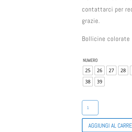
contattarci per re
grazie.
Bollicine colorat
NUMERO
25
26
27
28
38
39
FRANCESINA
BIMBO
ALLACCIATE
QUANTITÀ
AGGIUNGI AL CARR