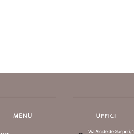
era:
è:
€ 75,00.
€ 50,00.
MENU
UFFICI
Via Alcide de Gasperi, 1