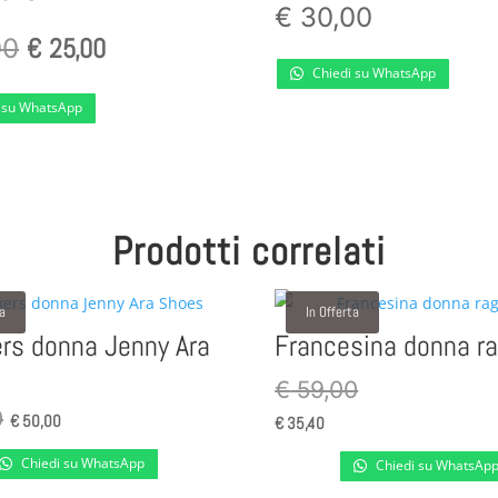
€
30,00
Il
€
25,00
Il
00
Chiedi su WhatsApp
prezzo
prezzo
 su WhatsApp
originale
attuale
era:
è:
Prodotti correlati
€ 30,00.
€ 25,00.
ta
In Offerta
rs donna Jenny Ara
Francesina donna r
€
59,00
Il
Il
0
€
50,00
€
35,40
prezzo
prezzo
Chiedi su WhatsApp
Chiedi su WhatsAp
originale
attuale