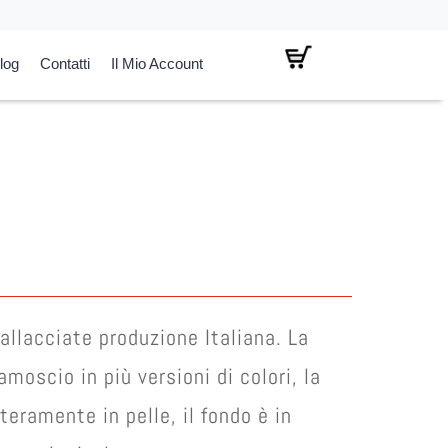
log
Contatti
Il Mio Account
l
prezzo
attuale
:
€ 25,00.
llacciate produzione Italiana. La
moscio in più versioni di colori, la
teramente in pelle, il fondo è in