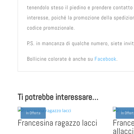
tenendolo steso il piedino e prendere contatto
interesse, poiché la promozione della spedizion
codice promozionale.
P.S. in mancanza di qualche numero, siete invit
Bollicine colorate è anche su
Facebook
.
Ti potrebbe interessare…
In Offerta
In Offer
Francesina ragazzo lacci
Franc
allacc